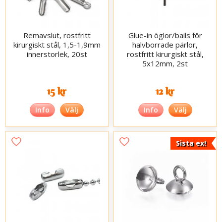
Remavslut, rostfritt
Glue-in öglor/bails för
kirurgiskt stål, 1,5-1,9mm
halvborrade pärlor,
innerstorlek, 20st
rostfritt kirurgiskt stål,
5x12mm, 2st
15 kr
12 kr
Info
Välj
Info
Välj
Sista ex!