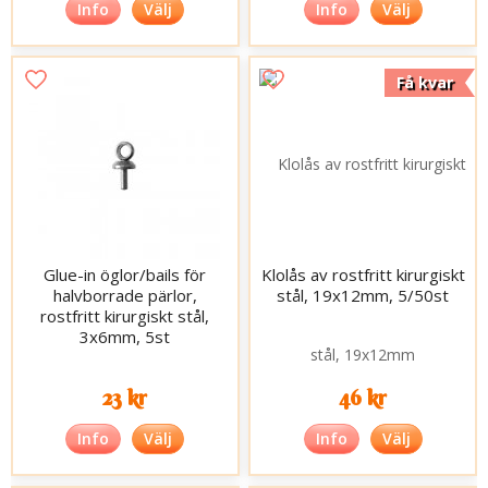
Info
Välj
Info
Välj
Få kvar
Glue-in öglor/bails för
Klolås av rostfritt kirurgiskt
halvborrade pärlor,
stål, 19x12mm, 5/50st
rostfritt kirurgiskt stål,
3x6mm, 5st
23 kr
46 kr
Info
Välj
Info
Välj