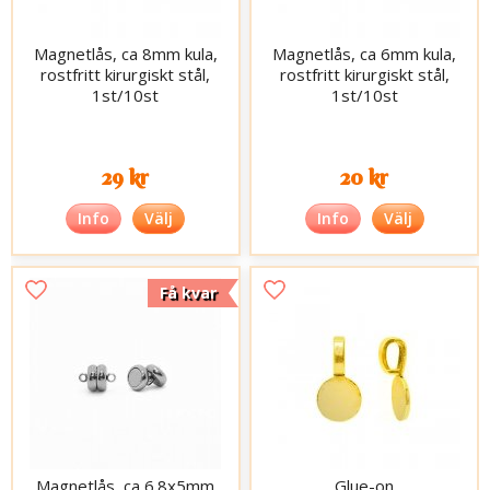
Magnetlås, ca 8mm kula,
Magnetlås, ca 6mm kula,
rostfritt kirurgiskt stål,
rostfritt kirurgiskt stål,
1st/10st
1st/10st
29 kr
20 kr
Info
Välj
Info
Välj
Få kvar
Magnetlås, ca 6.8x5mm
Glue-on