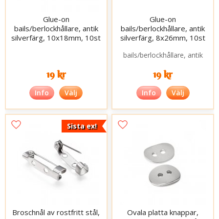
Glue-on
Glue-on
bails/berlockhållare, antik
bails/berlockhållare, antik
silverfärg, 10x18mm, 10st
silverfärg, 8x26mm, 10st
19 kr
19 kr
Info
Välj
Info
Välj
Sista ex!
Broschnål av rostfritt stål,
Ovala platta knappar,