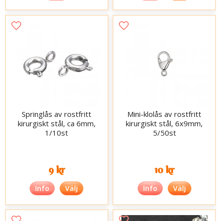
Springlås av rostfritt
Mini-klolås av rostfritt
kirurgiskt stål, ca 6mm,
kirurgiskt stål, 6x9mm,
1/10st
5/50st
9 kr
10 kr
Info
Välj
Info
Välj