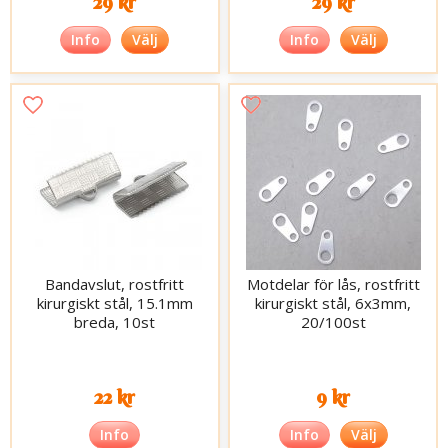
29 kr
29 kr
Info
Välj
Info
Välj
Bandavslut, rostfritt
Motdelar för lås, rostfritt
kirurgiskt stål, 15.1mm
kirurgiskt stål, 6x3mm,
breda, 10st
20/100st
22 kr
9 kr
Info
Info
Välj