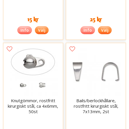
15 kr
25 kr
Info
Välj
Info
Välj
Knutgömmor, rostfritt
Bails/berlockhållare,
kirurgiskt stål, ca 4x6mm,
rostfritt kirurgiskt stål,
50st
7x13mm, 2st