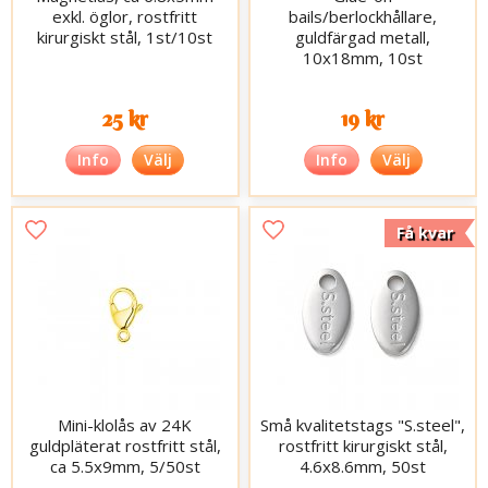
exkl. öglor, rostfritt
bails/berlockhållare,
kirurgiskt stål, 1st/10st
guldfärgad metall,
10x18mm, 10st
25 kr
19 kr
Info
Välj
Info
Välj
Få kvar
Mini-klolås av 24K
Små kvalitetstags "S.steel",
guldpläterat rostfritt stål,
rostfritt kirurgiskt stål,
ca 5.5x9mm, 5/50st
4.6x8.6mm, 50st