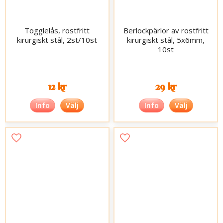
Togglelås, rostfritt
Berlockpärlor av rostfritt
kirurgiskt stål, 2st/10st
kirurgiskt stål, 5x6mm,
10st
12 kr
29 kr
Info
Välj
Info
Välj