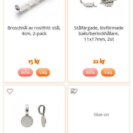
Broschnål av rostfritt stål,
Stålfärgade, lövförmade
4cm, 2-pack
bails/berlockhållare,
11x17mm, 2st
15 kr
22 kr
Info
Välj
Info
Välj