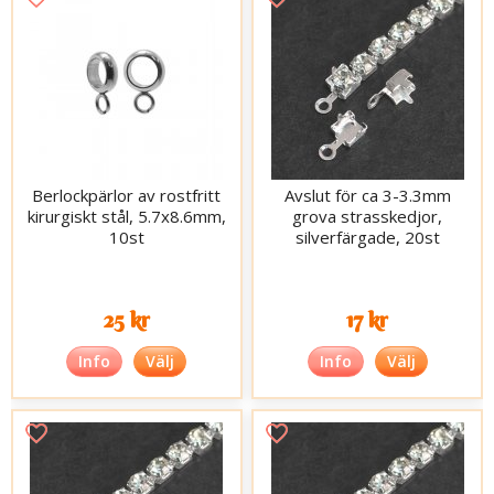
Berlockpärlor av rostfritt
Avslut för ca 3-3.3mm
kirurgiskt stål, 5.7x8.6mm,
grova strasskedjor,
10st
silverfärgade, 20st
25 kr
17 kr
Info
Välj
Info
Välj