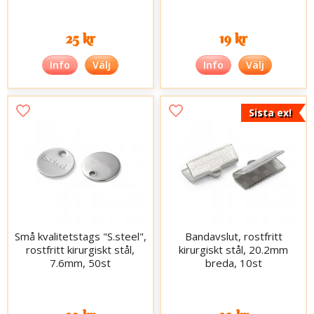
25 kr
19 kr
Info
Välj
Info
Välj
Sista ex!
Små kvalitetstags "S.steel",
Bandavslut, rostfritt
rostfritt kirurgiskt stål,
kirurgiskt stål, 20.2mm
7.6mm, 50st
breda, 10st