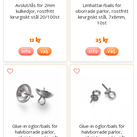
Avslut/lås för 2mm
Limhattar/bails för
kulkedjor, rostfritt
oborrade pärlor, rostfritt
kirurgiskt stål 20/100st
kirurgiskt stål, 7x8mm,
10st
12 kr
25 kr
Info
Välj
Info
Välj
Glue-in öglor/bails för
Glue-in öglor/bails för
halvborrade pärlor,
halvborrade pärlor,