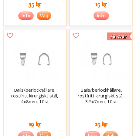
35 kr
15 kr
Info
Välj
Info
Få kvar
Bails/berlockhållare,
Bails/berlockhållare,
rostfritt kirurgiskt stål,
rostfritt kirurgiskt stål,
4x8mm, 10st
3.5x7mm, 10st
19 kr
25 kr
Info
Välj
Info
Välj