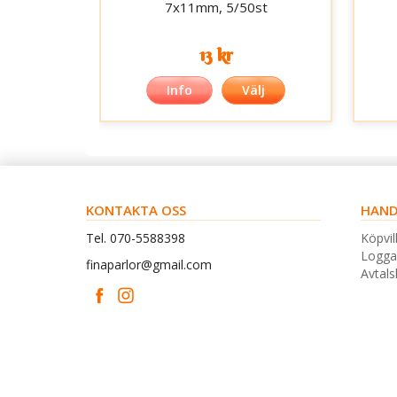
7x11mm, 5/50st
13 kr
Info
Välj
KONTAKTA OSS
HAND
Tel. 070-5588398
Köpvil
Logga
finaparlor@gmail.com
Avtal