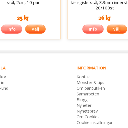
stål, 2cm, 10 par
kirurgiskt stål, 3.3mm innerst
20/100st
25 kr
26 kr
Info
Välj
Info
Välj
LA
INFORMATION
lkor
Kontakt
 in
Mönster & tips
skund
Om pärlbutiken
Samarbeten
Blogg
Nyheter
Nyhetsbrev
Om Cookies
Cookie inställningar