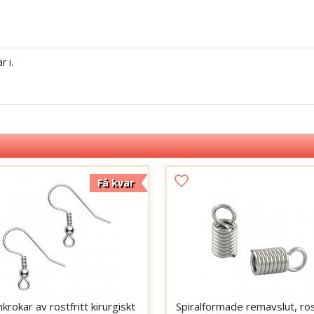
 i.
Få kvar
krokar av rostfritt kirurgiskt
Spiralformade remavslut, ros