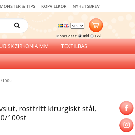
MÖNSTER & TIPS
KÖPVILLKOR
NYHETSBREV
Moms visas:
Inkl
Exkl
UBISK ZIRKONIA MM
TEXTILBAS
0/100st
ut, rostfritt kirurgiskt stål,
20/100st