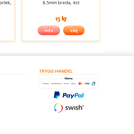
orlek,
8.5mm breda, 4st
15 kr
Info
Välj
TRYGG HANDEL