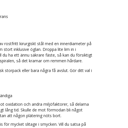
erans
av rostfritt kirurgiskt stål med en innerdiameter på
tort inklusive öglan. Droppa lite lim in i
 du ha ett ännu säkrare fäste, så kan du försiktigt
v spiralen, så det kramar om remmen hårdare.
torpack eller bara några få avslut. Gör ditt val i
tändiga
mot oxidation och andra miljöfaktorer, så delarna
digt lång tid. Skulle de mot förmodan bli något
an att någon plätering nöts bort.
vis för mycket slitage i smycken. Vill du satsa på