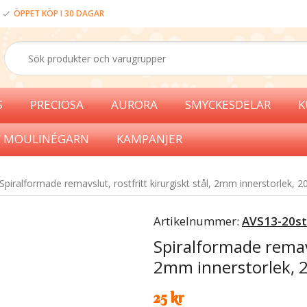
ÖPPET KÖP I 30 DAGAR
S
PRECIOSA
AURORA
SMYCKESDELAR
K
 MOULINÉGARN
KAMPANJER
Spiralformade remavslut, rostfritt kirurgiskt stål, 2mm innerstorlek, 2
Artikelnummer:
AVS13-20st
Spiralformade remavsl
2mm innerstorlek, 
25 kr