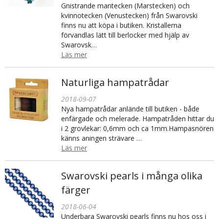
Gnistrande mantecken (Marstecken) och
kvinnotecken (Venustecken) från Swarovski
finns nu att köpa i butiken. Kristallerna
förvandlas lätt till berlocker med hjälp av
Swarovsk…
Läs mer
Naturliga hampatrådar
2018-09-07
Nya hampatrådar anlände till butiken - både
enfärgade och melerade. Hampatråden hittar du
i 2 grovlekar: 0,6mm och ca 1mm.Hampasnören
känns aningen strävare …
Läs mer
Swarovski pearls i många olika
färger
2018-06-04
Underbara Swarovski pearls finns nu hos oss i