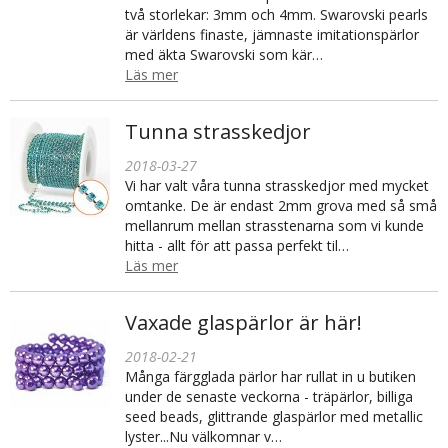
två storlekar: 3mm och 4mm. Swarovski pearls
är världens finaste, jämnaste imitationspärlor
med äkta Swarovski som kär…
Läs mer
Tunna strasskedjor
2018-03-27
Vi har valt våra tunna strasskedjor med mycket
omtanke. De är endast 2mm grova med så små
mellanrum mellan strasstenarna som vi kunde
hitta - allt för att passa perfekt til…
Läs mer
Vaxade glaspärlor är här!
2018-02-21
Många färgglada pärlor har rullat in u butiken
under de senaste veckorna - träpärlor, billiga
seed beads, glittrande glaspärlor med metallic
lyster...Nu välkomnar v…