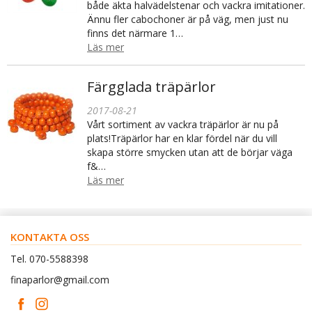
både äkta halvädelstenar och vackra imitationer.
Ännu fler cabochoner är på väg, men just nu
finns det närmare 1…
Läs mer
Färgglada träpärlor
2017-08-21
Vårt sortiment av vackra träpärlor är nu på
plats!Träpärlor har en klar fördel när du vill
skapa större smycken utan att de börjar väga
f&…
Läs mer
KONTAKTA OSS
Tel. 070-5588398
finaparlor@gmail.com