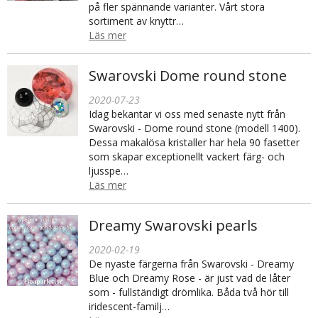
på fler spännande varianter. Vårt stora
sortiment av knyttr…
Läs mer
Swarovski Dome round stone
2020-07-23
Idag bekantar vi oss med senaste nytt från
Swarovski - Dome round stone (modell 1400).
Dessa makalösa kristaller har hela 90 fasetter
som skapar exceptionellt vackert färg- och
ljusspe…
Läs mer
Dreamy Swarovski pearls
2020-02-19
De nyaste färgerna från Swarovski - Dreamy
Blue och Dreamy Rose - är just vad de låter
som - fullständigt drömlika. Båda två hör till
iridescent-familj…