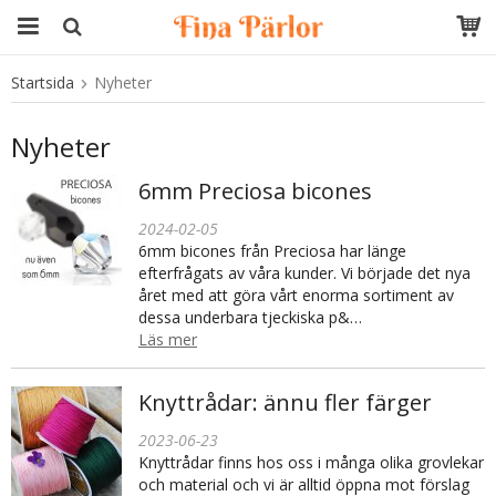
Startsida
Nyheter
Produkten har blivit tillagd i varukorgen
Nyheter
6mm Preciosa bicones
2024-02-05
6mm bicones från Preciosa har länge
efterfrågats av våra kunder. Vi började det nya
året med att göra vårt enorma sortiment av
dessa underbara tjeckiska p&…
Läs mer
Knyttrådar: ännu fler färger
2023-06-23
Knyttrådar finns hos oss i många olika grovlekar
och material och vi är alltid öppna mot förslag