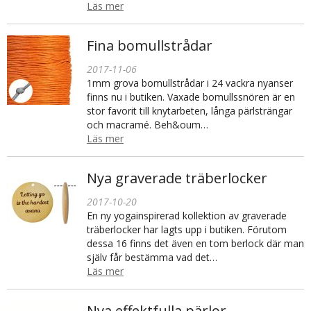
Läs mer
Fina bomullstrådar
2017-11-06
1mm grova bomullstrådar i 24 vackra nyanser
finns nu i butiken. Vaxade bomullssnören är en
stor favorit till knytarbeten, långa pärlsträngar
och macramé. Beh&oum…
Läs mer
Nya graverade träberlocker
2017-10-20
En ny yogainspirerad kollektion av graverade
träberlocker har lagts upp i butiken. Förutom
dessa 16 finns det även en tom berlock där man
själv får bestämma vad det…
Läs mer
Nya effektfulla pärlor