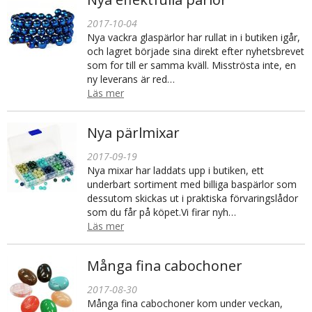
2017-10-04
Nya vackra glaspärlor har rullat in i butiken igår,
och lagret började sina direkt efter nyhetsbrevet
som for till er samma kväll. Misströsta inte, en
ny leverans är red…
Läs mer
Nya pärlmixar
2017-09-19
Nya mixar har laddats upp i butiken, ett
underbart sortiment med billiga baspärlor som
dessutom skickas ut i praktiska förvaringslådor
som du får på köpet.Vi firar nyh…
Läs mer
Många fina cabochoner
2017-08-30
Många fina cabochoner kom under veckan,