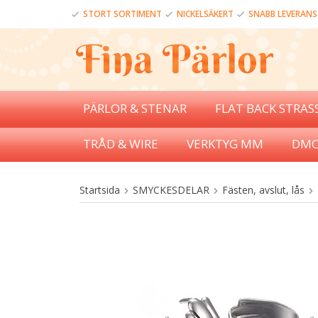
STORT SORTIMENT
NICKELSÄKERT
SNABB LEVERANS
PÄRLOR & STENAR
FLAT BACK STRAS
TRÅD & WIRE
VERKTYG MM
DMC
Startsida
SMYCKESDELAR
Fästen, avslut, lås