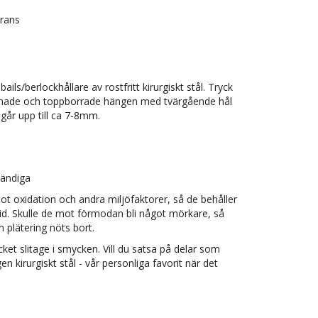
erans
s/berlockhållare av rostfritt kirurgiskt stål. Tryck
rmade och toppborrade hängen med tvärgående hål
 går upp till ca 7-8mm.
tändiga
mot oxidation och andra miljöfaktorer, så de behåller
 tid. Skulle de mot förmodan bli något mörkare, så
 plätering nöts bort.
cket slitage i smycken. Vill du satsa på delar som
n kirurgiskt stål - vår personliga favorit när det