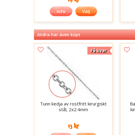
Info
Välj
Andra har även köpt
Få kvar
Tunn kedja av rostfritt kirurgiskt
Ba
stål, 2x2.4mm
ki
13 kr