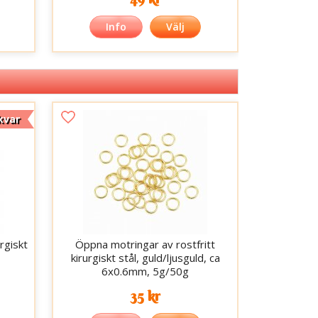
Info
Välj
kvar
urgiskt
Öppna motringar av rostfritt
kirurgiskt stål, guld/ljusguld, ca
6x0.6mm, 5g/50g
35 kr