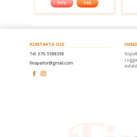
Info
Välj
KONTAKTA OSS
HAND
Tel. 070-5588398
Köpvil
Logga
finaparlor@gmail.com
Avtal