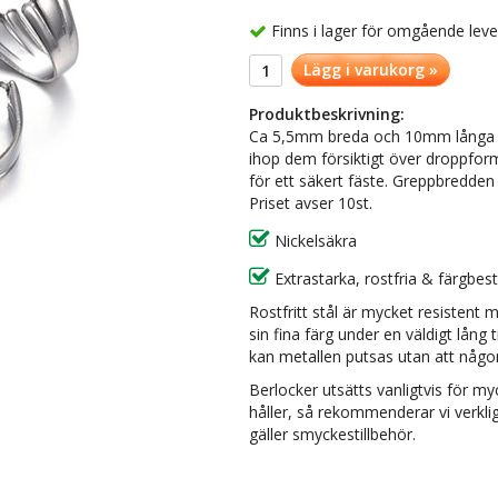
Finns i lager för omgående lev
Lägg i varukorg »
Produktbeskrivning:
Ca 5,5mm breda och 10mm långa bail
ihop dem försiktigt över droppfo
för ett säkert fäste. Greppbredden
Priset avser 10st.
Nickelsäkra
Extrastarka, rostfria & färgbes
Rostfritt stål är mycket resistent 
sin fina färg under en väldigt lång
kan metallen putsas utan att någon
Berlocker utsätts vanligtvis för my
håller, så rekommenderar vi verklige
gäller smyckestillbehör.