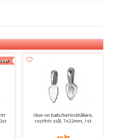
kvar
itt
Glue-on bails/berlockhållare,
10st
rostfritt stål, 7x22mm, 1st
49 kr