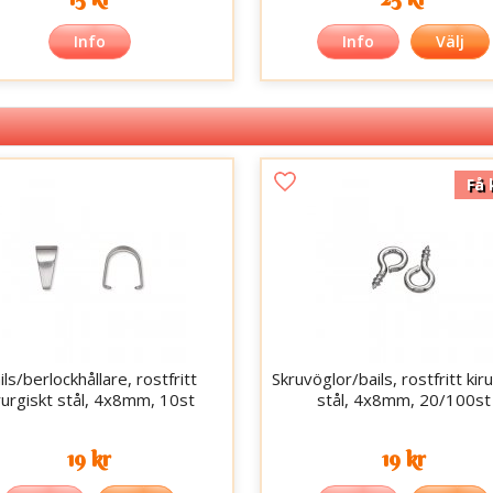
Info
Info
Välj
Få 
ils/berlockhållare, rostfritt
Skruvöglor/bails, rostfritt kir
rurgiskt stål, 4x8mm, 10st
stål, 4x8mm, 20/100st
19 kr
19 kr