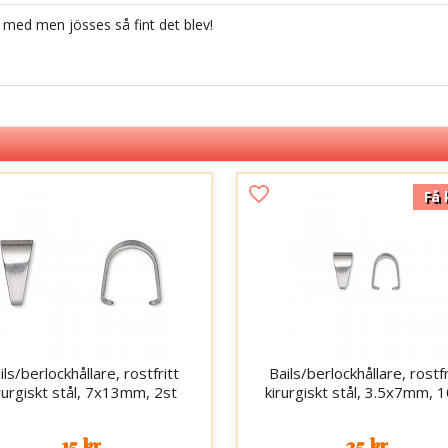
a med men jösses så fint det blev!
Få 
ils/berlockhållare, rostfritt
Bails/berlockhållare, rostfr
rurgiskt stål, 7x13mm, 2st
kirurgiskt stål, 3.5x7mm, 
15 kr
25 kr