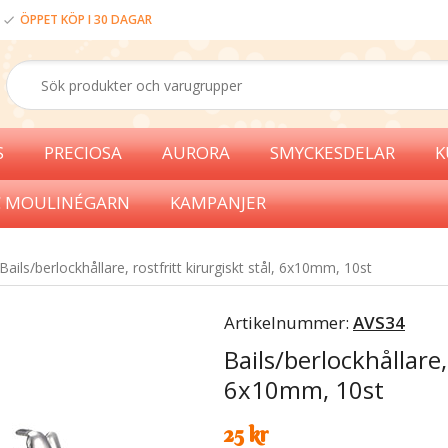
ÖPPET KÖP I 30 DAGAR
S
PRECIOSA
AURORA
SMYCKESDELAR
K
 MOULINÉGARN
KAMPANJER
Bails/berlockhållare, rostfritt kirurgiskt stål, 6x10mm, 10st
Artikelnummer:
AVS34
Bails/berlockhållare, 
6x10mm, 10st
25 kr