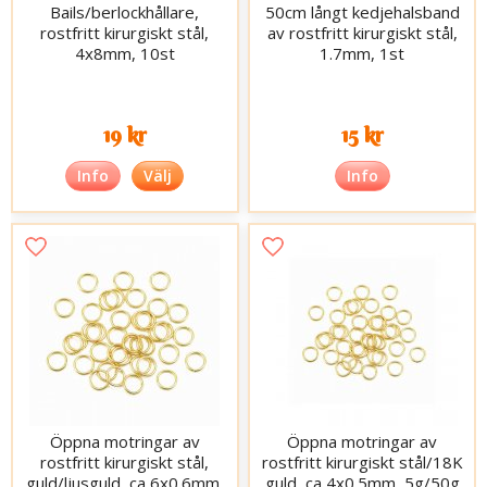
Bails/berlockhållare,
50cm långt kedjehalsband
rostfritt kirurgiskt stål,
av rostfritt kirurgiskt stål,
4x8mm, 10st
1.7mm, 1st
19 kr
15 kr
Info
Välj
Info
Öppna motringar av
Öppna motringar av
rostfritt kirurgiskt stål,
rostfritt kirurgiskt stål/18K
guld/ljusguld, ca 6x0.6mm,
guld, ca 4x0.5mm, 5g/50g