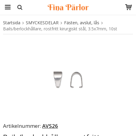
Startsida
SMYCKESDELAR
Fästen, avslut, lås
Produkten har blivit tillagd i varukorgen
Bails/berlockhållare, rostfritt kirurgiskt stål, 3.5x7mm, 10st
Artikelnummer:
AVS26