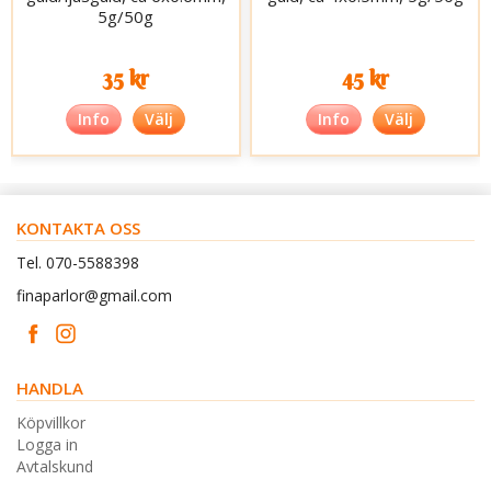
5g/50g
35 kr
45 kr
Info
Välj
Info
Välj
KONTAKTA OSS
Tel. 070-5588398
finaparlor@gmail.com
HANDLA
Köpvillkor
Logga in
Avtalskund