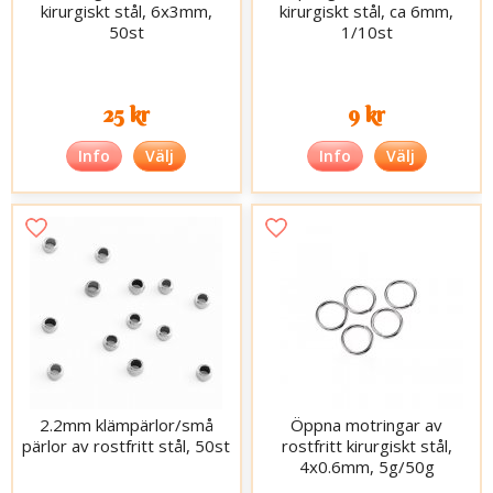
kirurgiskt stål, 6x3mm,
kirurgiskt stål, ca 6mm,
50st
1/10st
25 kr
9 kr
Info
Välj
Info
Välj
2.2mm klämpärlor/små
Öppna motringar av
pärlor av rostfritt stål, 50st
rostfritt kirurgiskt stål,
4x0.6mm, 5g/50g