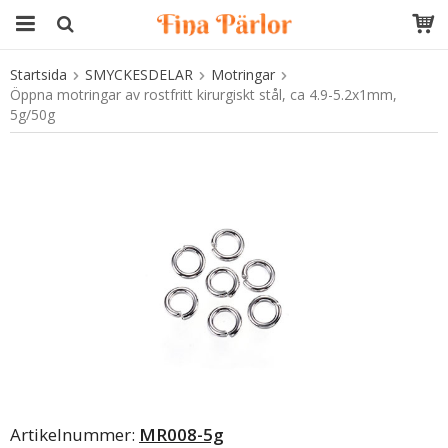
Startsida
SMYCKESDELAR
Motringar
Produkten har blivit tillagd i varukorgen
Öppna motringar av rostfritt kirurgiskt stål, ca 4.9-5.2x1mm,
5g/50g
Artikelnummer:
MR008-5g