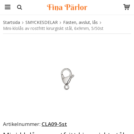
Startsida
SMYCKESDELAR
Fästen, avslut, lås
Produkten har blivit tillagd i varukorgen
Mini-klolås av rostfritt kirurgiskt stål, 6x9mm, 5/50st
Artikelnummer:
CLA09-5st