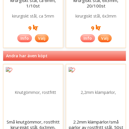
kirurgiskt stål, ca 6mm,
kirurgiskt stål, 6x3mm,
1/10st
20/100st
9 kr
9 kr
Info
Välj
Info
Välj
Andra har även köpt
Små knutgömmor, rostfritt
2.2mm klämpärlor/små
kirurgiskt stål, 6x3mm,
pärlor av rostfritt stål, 50st