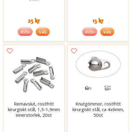
25 kr
13 kr
Info
Välj
Info
Välj
Remavslut, rostfritt
Knutgömmor, rostfritt
kirurgiskt stål, 1,5-1,9mm
kirurgiskt stål, ca 4x6mm,
innerstorlek, 20st
50st