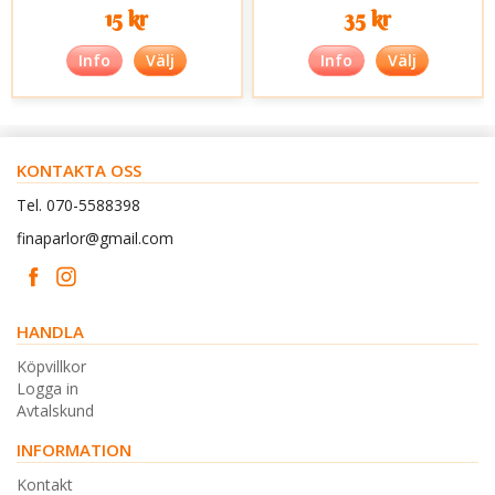
15 kr
35 kr
Info
Välj
Info
Välj
KONTAKTA OSS
Tel. 070-5588398
finaparlor@gmail.com
HANDLA
Köpvillkor
Logga in
Avtalskund
INFORMATION
Kontakt