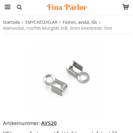
Startsida
SMYCKESDELAR
Fästen, avslut, lås
Produkten har blivit tillagd i varukorgen
Klämavslut, rostfritt kirurgiskt stål, 3mm innerbredd, 50st
Artikelnummer:
AVS20