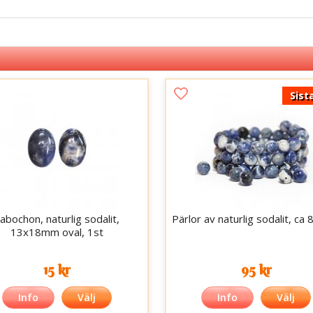
Sist
abochon, naturlig sodalit,
Pärlor av naturlig sodalit, ca
13x18mm oval, 1st
15 kr
95 kr
Info
Välj
Info
Välj