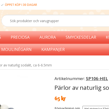
ÖPPET KÖP I 30 DAGAR
S
PRECIOSA
AURORA
SMYCKESDELAR
K
 MOULINÉGARN
KAMPANJER
or av naturlig sodalit, ca 6-6.5mm
Artikelnummer:
SP106-HEL
Pärlor av naturlig s
65 kr
Förpackning om