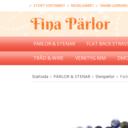
STORT SORTIMENT
NICKELSÄKERT
SNABB LEVERANS
PÄRLOR & STENAR
FLAT BACK STRAS
TRÅD & WIRE
VERKTYG MM
DMC
Startsida
PÄRLOR & STENAR
Stenpärlor
Pärl