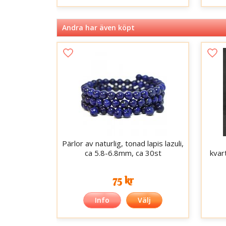
Andra har även köpt
Pärlor av naturlig, tonad lapis lazuli,
ca 5.8-6.8mm, ca 30st
kvar
75 kr
Info
Välj