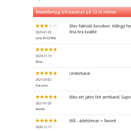
Medelbetyg
5
/5 baserat på
12
st röster.
Blev faktiskt besviken. Många he
fina bra kvalité.
2025-01-25
Lena M (LEMA)
2024-11-13
Nina
Underbara!
2021-03-02
Eva-Lena
Blev ett jätte fint armband. Super
2021-01-20
Anette
Blå - ädelstenar = favorit
2020-12-11