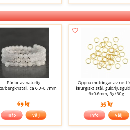
Pärlor av naturlig
Öppna motringar av rostfr
ts/bergkristall, ca 6.3-6.7mm
kirurgiskt stål, guld/ljusguld
6x0.6mm, 5g/50g
69 kr
35 kr
Info
Välj
Info
Välj