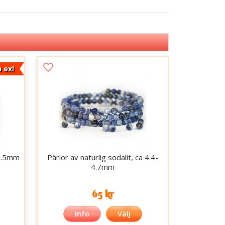
a ex!
 8.5mm
Pärlor av naturlig sodalit, ca 4.4-
4.7mm
65 kr
Info
Välj