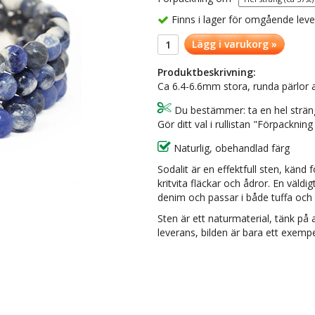
Finns i lager för omgående lev
Lägg i varukorg »
Produktbeskrivning:
Ca 6.4-6.6mm stora, runda pärlor a
Du bestämmer: ta en hel sträng 
Gör ditt val i rullistan "Förpacknin
Naturlig, obehandlad färg
Sodalit är en effektfull sten, känd 
kritvita fläckar och ådror. En väl
denim och passar i både tuffa oc
Sten är ett naturmaterial, tänk på a
leverans, bilden är bara ett exempe