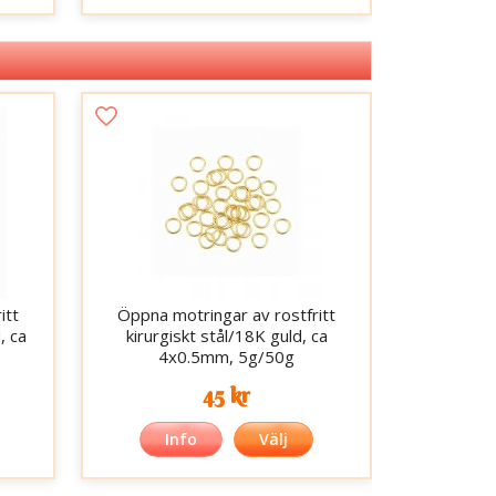
itt
Öppna motringar av rostfritt
, ca
kirurgiskt stål/18K guld, ca
4x0.5mm, 5g/50g
45 kr
Info
Välj