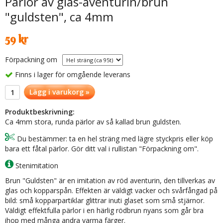
Pärlor av glas-aventurin/brun
"guldsten", ca 4mm
59 kr
Förpackning om
Finns i lager för omgående leverans
Lägg i varukorg »
Produktbeskrivning:
Ca 4mm stora, runda pärlor av så kallad brun guldsten.
Du bestämmer: ta en hel sträng med lägre styckpris eller köp
bara ett fåtal pärlor. Gör ditt val i rullistan "Förpackning om".
Stenimitation
Brun "Guldsten" är en imitation av röd aventurin, den tillverkas av
glas och kopparspån. Effekten är väldigt vacker och svårfångad på
bild: små kopparpartiklar glittrar inuti glaset som små stjärnor.
Väldigt effektfulla pärlor i en härlig rödbrun nyans som går bra
ihop med många andra varma färger.