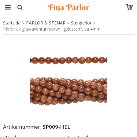
Startsida
PÄRLOR & STENAR
Stenpärlor
Produkten har blivit tillagd i varukorgen
Pärlor av glas-aventurin/brun "guldsten", ca 4mm
Artikelnummer:
SP009-HEL