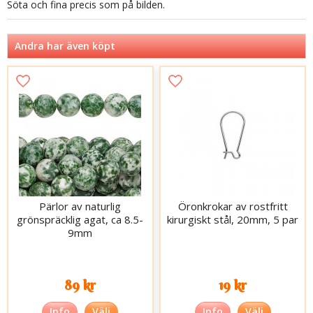
Söta och fina precis som på bilden.
Andra har även köpt
Pärlor av naturlig
Öronkrokar av rostfritt
grönspräcklig agat, ca 8.5-
kirurgiskt stål, 20mm, 5 par
9mm
89 kr
19 kr
Info
Välj
Info
Välj