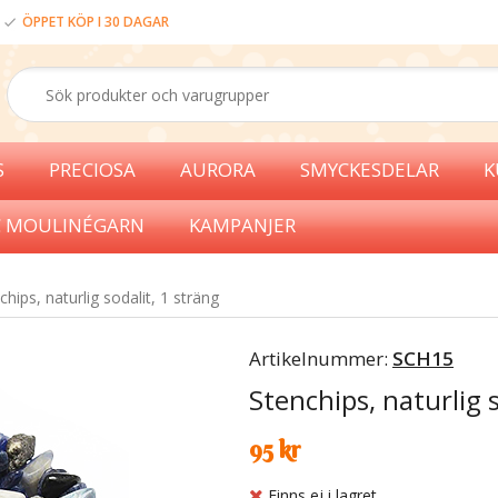
ÖPPET KÖP I 30 DAGAR
S
PRECIOSA
AURORA
SMYCKESDELAR
K
 MOULINÉGARN
KAMPANJER
chips, naturlig sodalit, 1 sträng
Artikelnummer:
SCH15
Stenchips, naturlig s
95 kr
Finns ej i lagret