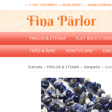
STORT SORTIMENT
NICKELSÄKERT
SNABB LEVERANS
PÄRLOR & STENAR
FLAT BACK STRAS
TRÅD & WIRE
VERKTYG MM
DMC
Startsida
PÄRLOR & STENAR
Stenpärlor
Sten