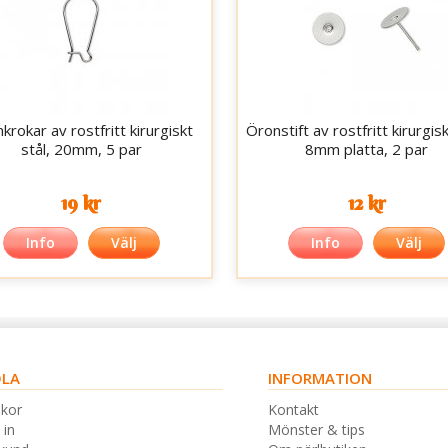
krokar av rostfritt kirurgiskt
Öronstift av rostfritt kirurgisk
stål, 20mm, 5 par
8mm platta, 2 par
19 kr
12 kr
Info
Välj
Info
Välj
LA
INFORMATION
lkor
Kontakt
 in
Mönster & tips