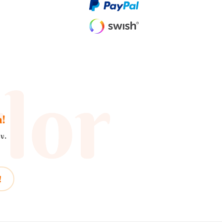
a!
v.
!