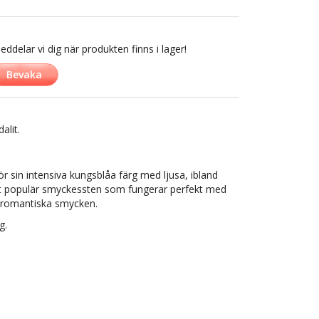
delar vi dig när produkten finns i lager!
Bevaka
alit.
för sin intensiva kungsblåa färg med ljusa, ibland
digt populär smyckessten som fungerar perfekt med
h romantiska smycken.
g.