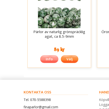
Pärlor av naturlig grönspräcklig
Öron
agat, ca 8.5-9mm
89 kr
Info
Välj
KONTAKTA OSS
HAND
Tel. 070-5588398
Köpvil
Logga
finaparlor@gmail.com