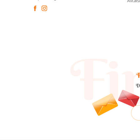
Avtal
F
D