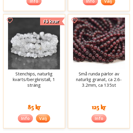
Info
Info
Välj
Få kvar
Stenchips, naturlig
Små runda pärlor av
kvarts/bergkristall, 1
naturlig granat, ca 2.6-
sträng
3.2mm, ca 135st
85 kr
125 kr
Info
Välj
Info