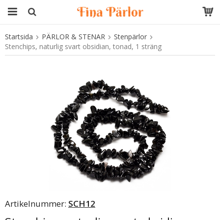
Startsida
PÄRLOR & STENAR
Stenpärlor
Produkten har blivit tillagd i varukorgen
Stenchips, naturlig svart obsidian, tonad, 1 sträng
Artikelnummer:
SCH12