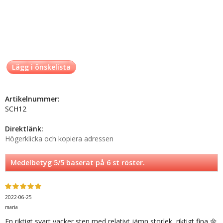
Lägg i önskelista
Artikelnummer:
SCH12
Direktlänk:
Högerklicka och kopiera adressen
Medelbetyg
5
/5 baserat på
6
st röster.
2022-06-25
maria
En riktigt svart vacker sten med relativt jämn storlek, riktigt fina 🌼