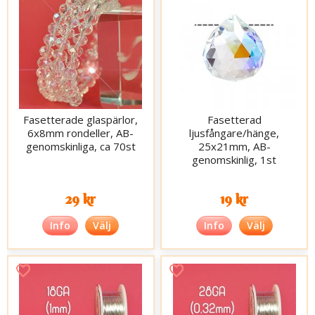
Fasetterade glaspärlor,
Fasetterad
6x8mm rondeller, AB-
ljusfångare/hänge,
genomskinliga, ca 70st
25x21mm, AB-
genomskinlig, 1st
29 kr
19 kr
Info
Välj
Info
Välj