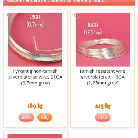
Rekommenderade tillbehör till denna produkt
Fyrkantig non-tarnish
Tarnish resistant wire,
silverpläterad wire, 21GA
silverpläterad, 16GA
(0,7mm grov)
(1,25mm grov)
189 kr
225 kr
Info
Välj
Info