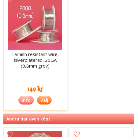
Tarnish resistant wire,
silverpläterad, 20GA
(0,8mm grov)
149 kr
Info
Välj
Andra har även köpt