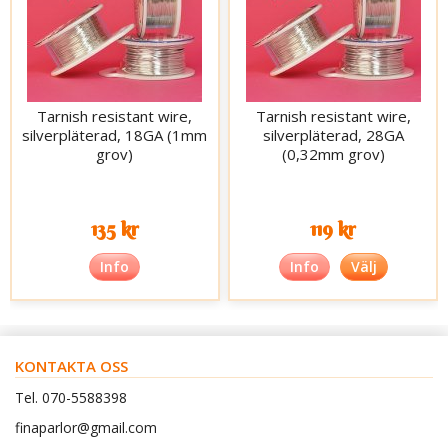
Tarnish resistant wire,
Tarnish resistant wire,
silverpläterad, 18GA (1mm
silverpläterad, 28GA
grov)
(0,32mm grov)
135 kr
119 kr
Info
Info
Välj
KONTAKTA OSS
Tel. 070-5588398
finaparlor@gmail.com