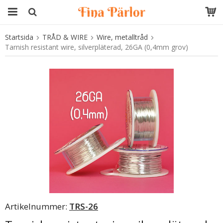
Startsida
TRÅD & WIRE
Wire, metalltråd
Produkten har blivit tillagd i varukorgen
Tarnish resistant wire, silverpläterad, 26GA (0,4mm grov)
Artikelnummer:
TRS-26