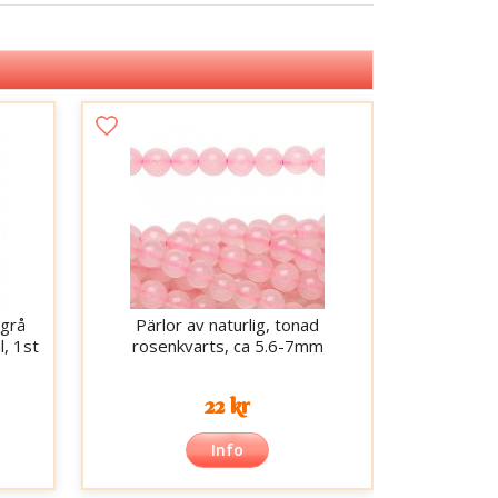
"grå
Pärlor av naturlig, tonad
l, 1st
rosenkvarts, ca 5.6-7mm
22 kr
Info