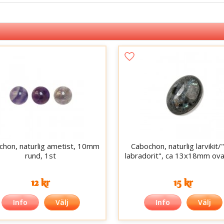
chon, naturlig ametist, 10mm
Cabochon, naturlig larvikit/
rund, 1st
labradorit", ca 13x18mm ova
12 kr
15 kr
Info
Välj
Info
Välj