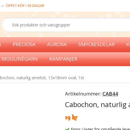
ÖPPET KÖP I 30 DAGAR
S
PRECIOSA
AURORA
SMYCKESDELAR
K
 MOULINÉGARN
KAMPANJER
bochon, naturlig ametist, 13x18mm oval, 1st
Artikelnummer:
CAB44
Cabochon, naturlig 
19 kr
Finns i lager för omgående lev