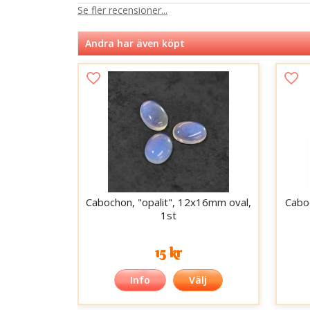
Se fler recensioner...
Andra har även köpt
Cabochon, "opalit", 12x16mm oval,
Cabo
1st
15 kr
Info
Välj