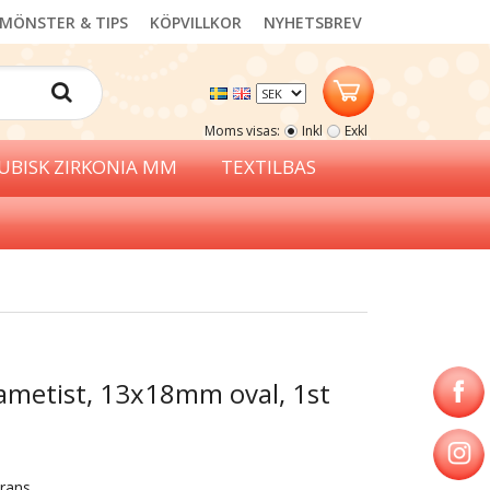
MÖNSTER & TIPS
KÖPVILLKOR
NYHETSBREV
Moms visas:
Inkl
Exkl
UBISK ZIRKONIA MM
TEXTILBAS
ametist, 13x18mm oval, 1st
erans