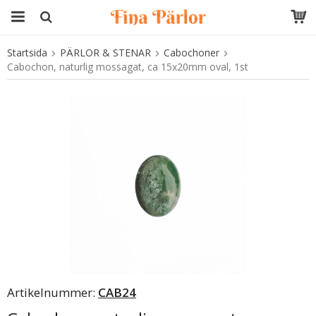
Startsida
PÄRLOR & STENAR
Cabochoner
Produkten har blivit tillagd i varukorgen
Cabochon, naturlig mossagat, ca 15x20mm oval, 1st
Artikelnummer:
CAB24