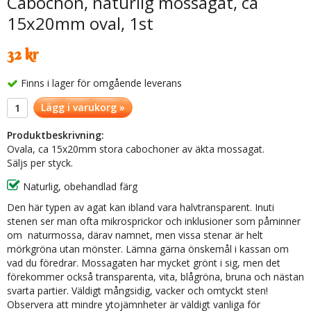
Cabochon, naturlig mossagat, ca
15x20mm oval, 1st
32 kr
Finns i lager för omgående leverans
Lägg i varukorg »
Produktbeskrivning:
Ovala, ca 15x20mm stora cabochoner av äkta mossagat.
Säljs per styck.
Naturlig, obehandlad färg
Den här typen av agat kan ibland vara halvtransparent. Inuti
stenen ser man ofta mikrosprickor och inklusioner som påminner
om naturmossa, därav namnet, men vissa stenar är helt
mörkgröna utan mönster. Lämna gärna önskemål i kassan om
vad du föredrar. Mossagaten har mycket grönt i sig, men det
förekommer också transparenta, vita, blågröna, bruna och nästan
svarta partier. Väldigt mångsidig, vacker och omtyckt sten!
Observera att mindre ytojämnheter är väldigt vanliga för