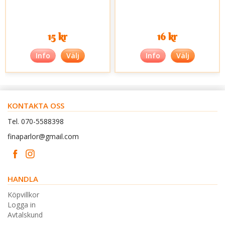
15 kr
16 kr
Info
Välj
Info
Välj
KONTAKTA OSS
Tel. 070-5588398
finaparlor@gmail.com
HANDLA
Köpvillkor
Logga in
Avtalskund