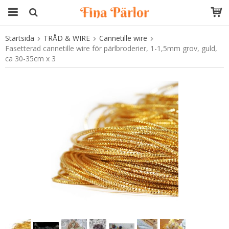
Startsida
TRÅD & WIRE
Cannetille wire
Produkten har blivit tillagd i varukorgen
Fasetterad cannetille wire för pärlbroderier, 1-1,5mm grov, guld,
ca 30-35cm x 3