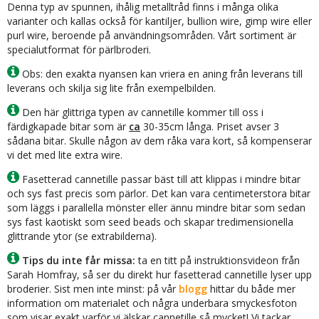
Denna typ av spunnen, ihålig metalltråd finns i många olika
varianter och kallas också för kantiljer, bullion wire, gimp wire eller
purl wire, beroende på användningsområden. Vårt sortiment är
specialutformat för pärlbroderi.
Obs: den exakta nyansen kan vriera en aning från leverans till
leverans och skilja sig lite från exempelbilden.
Den här glittriga typen av cannetille kommer till oss i
färdigkapade bitar som är
ca
30-35cm långa. Priset avser 3
sådana bitar. Skulle någon av dem råka vara kort, så kompenserar
vi det med lite extra wire.
Fasetterad cannetille passar bäst till att klippas i mindre bitar
och sys fast precis som pärlor. Det kan vara centimeterstora bitar
som läggs i parallella mönster eller ännu mindre bitar som sedan
sys fast kaotiskt som seed beads och skapar tredimensionella
glittrande ytor (se extrabilderna).
Tips du inte får missa:
ta en titt på instruktionsvideon från
Sarah Homfray, så ser du direkt hur fasetterad cannetille lyser upp
broderier. Sist men inte minst: på vår
blogg
hittar du både mer
information om materialet och några underbara smyckesfoton
som visar exakt varför vi älskar cannetille så mycket! Vi tackar