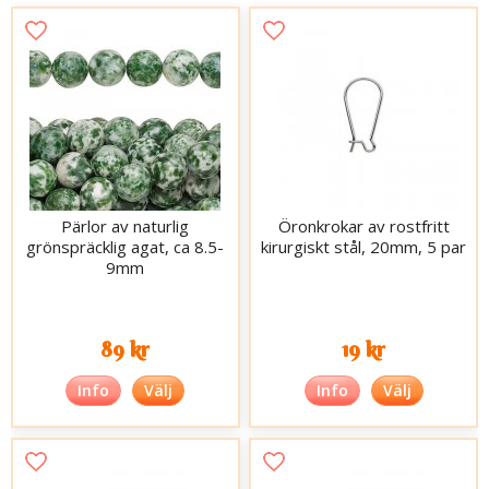
Pärlor av naturlig
Öronkrokar av rostfritt
grönspräcklig agat, ca 8.5-
kirurgiskt stål, 20mm, 5 par
9mm
89 kr
19 kr
Info
Välj
Info
Välj