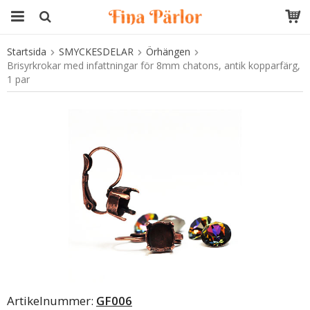
Startsida
SMYCKESDELAR
Örhängen
Produkten har blivit tillagd i varukorgen
Brisyrkrokar med infattningar för 8mm chatons, antik kopparfärg,
1 par
Artikelnummer:
GF006