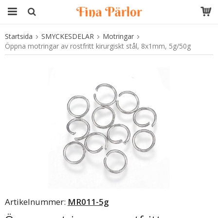
Startsida
SMYCKESDELAR
Motringar
Produkten har blivit tillagd i varukorgen
Öppna motringar av rostfritt kirurgiskt stål, 8x1mm, 5g/50g
Artikelnummer:
MR011-5g