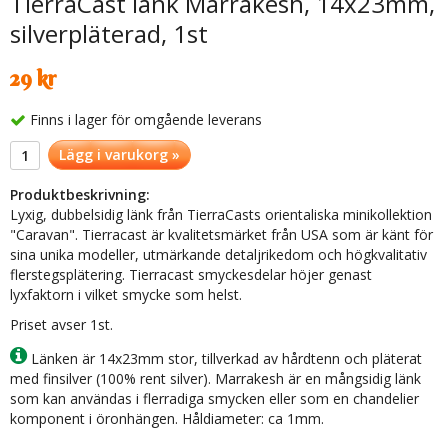
TierraCast länk Marrakesh, 14x23mm,
silverpläterad, 1st
29 kr
Finns i lager för omgående leverans
Lägg i varukorg »
Produktbeskrivning:
Lyxig, dubbelsidig länk från TierraCasts orientaliska minikollektion
"Caravan". Tierracast är kvalitetsmärket från USA som är känt för
sina unika modeller, utmärkande detaljrikedom och högkvalitativ
flerstegsplätering. Tierracast smyckesdelar höjer genast
lyxfaktorn i vilket smycke som helst.
Priset avser 1st.
Länken är 14x23mm stor, tillverkad av hårdtenn och pläterat
med finsilver (100% rent silver). Marrakesh är en mångsidig länk
som kan användas i flerradiga smycken eller som en chandelier
komponent i öronhängen. Håldiameter: ca 1mm.