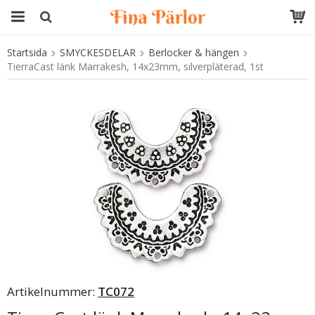
Startsida
SMYCKESDELAR
Berlocker & hängen
Produkten har blivit tillagd i varukorgen
TierraCast länk Marrakesh, 14x23mm, silverpläterad, 1st
Artikelnummer:
TC072