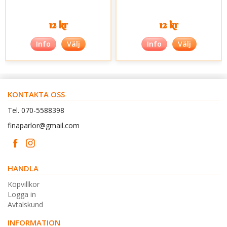
12 kr
12 kr
Info
Välj
Info
Välj
KONTAKTA OSS
Tel. 070-5588398
finaparlor@gmail.com
HANDLA
Köpvillkor
Logga in
Avtalskund
INFORMATION