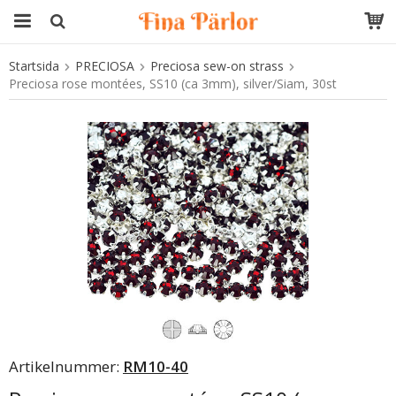
Startsida
PRECIOSA
Preciosa sew-on strass
Produkten har blivit tillagd i varukorgen
Preciosa rose montées, SS10 (ca 3mm), silver/Siam, 30st
Artikelnummer:
RM10-40