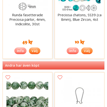
Runda fasetterade
Preciosa chatons, SS39 (ca
Preciosa pärlor, 4mm,
8mm), Blue Zircon, 4st
Indicolite, 30st
49 kr
10 kr
Info
Välj
Info
Välj
Andra har även köpt