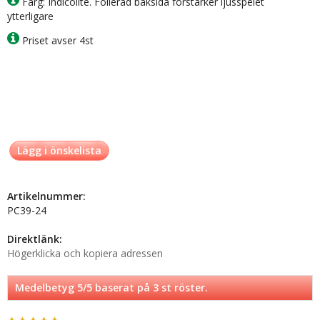
Färg: Indicolite. Folierad baksida förstärker ljusspelet
ytterligare
Priset avser 4st
Lägg i önskelista
Artikelnummer:
PC39-24
Direktlänk:
Högerklicka och kopiera adressen
Medelbetyg
5
/5 baserat på
3
st röster.