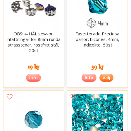
OBS: 4-HÅL sew-on
Fasetterade Preciosa
infattningar för 8mm runda
pärlor, bicones, 4mm,
strasstenar, rostfritt stål,
Indicolite, 50st
20st
19 kr
39 kr
Info
Info
Välj