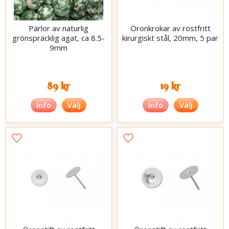
Pärlor av naturlig
Öronkrokar av rostfritt
grönspräcklig agat, ca 8.5-
kirurgiskt stål, 20mm, 5 par
9mm
89 kr
19 kr
Info
Välj
Info
Välj