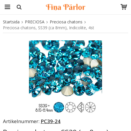
Startsida
PRECIOSA
Preciosa chatons
Produkten har blivit tillagd i varukorgen
Preciosa chatons, SS39 (ca 8mm), Indicolite, 4st
Artikelnummer:
PC39-24