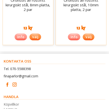
Öronstift av rostfritt
Öronstift av rostfritt
kirurgiskt stål, 8mm platta,
kirurgiskt stål, 10mm
2 par
platta, 2 par
12 kr
12 kr
Info
Välj
Info
Välj
KONTAKTA OSS
Tel. 070-5588398
finaparlor@gmail.com
HANDLA
Köpvillkor