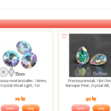
iosa rivoli kristaller, 18mm,
Preciosa kristall, 18x13
Crystal Vitrail Light, 1st
Baroque Pear, Crystal AB,
29 kr
49 kr
Info
Välj
Info
Välj