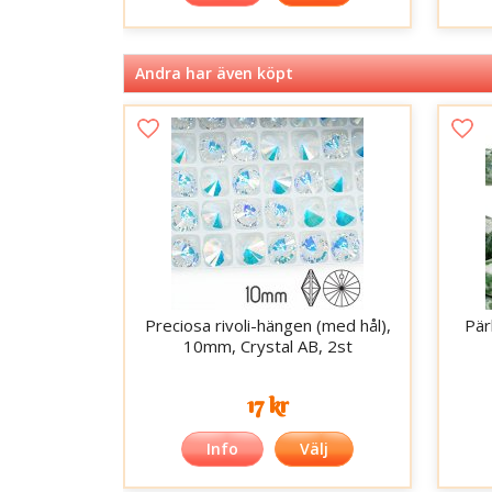
Andra har även köpt
Preciosa rivoli-hängen (med hål),
Pär
10mm, Crystal AB, 2st
17 kr
Info
Välj