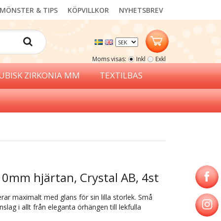
MÖNSTER & TIPS
KÖPVILLKOR
NYHETSBREV
Moms visas:
Inkl
Exkl
UBISK ZIRKONIA MM
TEXTILBAS
10mm hjärtan, Crystal AB, 4st
rar maximalt med glans för sin lilla storlek. Små
lag i allt från eleganta örhängen till lekfulla