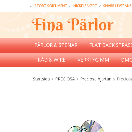
STORT SORTIMENT
NICKELSÄKERT
SNABB LEVERANS
PÄRLOR & STENAR
FLAT BACK STRAS
TRÅD & WIRE
VERKTYG MM
DMC
Startsida
PRECIOSA
Preciosa hjärtan
Precios