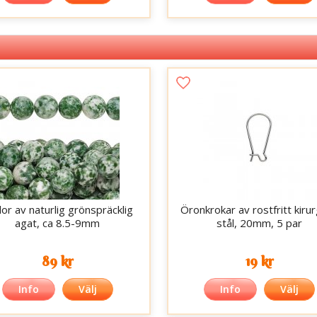
lor av naturlig grönspräcklig
Öronkrokar av rostfritt kirur
agat, ca 8.5-9mm
stål, 20mm, 5 par
89 kr
19 kr
Info
Välj
Info
Välj