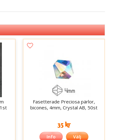
mm
Fasetterade Preciosa pärlor,
 1st
bicones, 4mm, Crystal AB, 50st
35 kr
Info
Välj