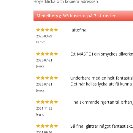
Högerklicka och kopiera adressen
Medelbetyg
5
/5 baserat på
7
st röster.
Jättefina.
2025-03-29
Barbro
Ett MÅSTE i din smyckes tillverkn
2023-07-21
Jessica
Underbara med en helt fantastisk
Det här kallas lycka att få kun
2023-07-21
Jessica
Fina skimrande hjärtan till örhän
2021-11-23
Ingrid
Så fina, glittrar något fantastiskt.
2021-09-16