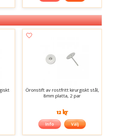
giskt
Öronstift av rostfritt kirurgiskt stål,
8mm platta, 2 par
12 kr
Info
Välj