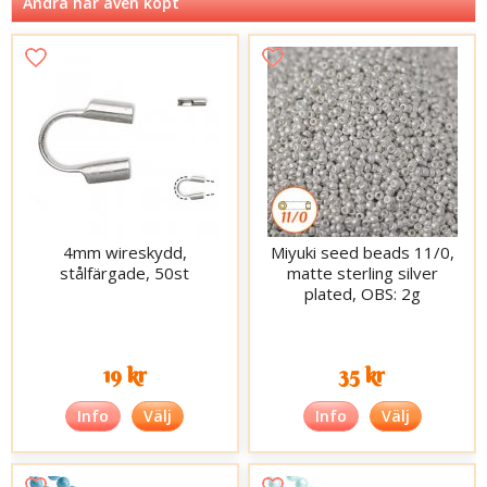
Andra har även köpt
4mm wireskydd,
Miyuki seed beads 11/0,
stålfärgade, 50st
matte sterling silver
plated, OBS: 2g
19 kr
35 kr
Info
Välj
Info
Välj