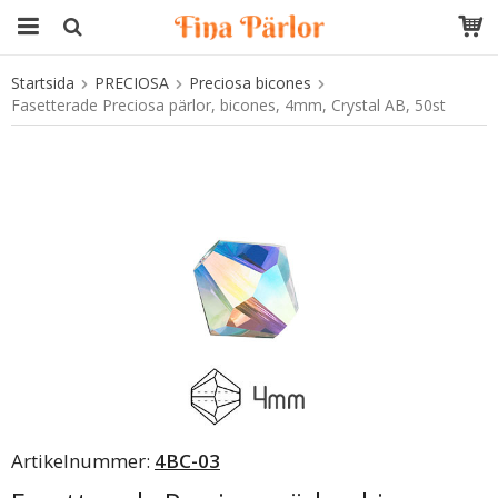
Startsida
PRECIOSA
Preciosa bicones
Produkten har blivit tillagd i varukorgen
Fasetterade Preciosa pärlor, bicones, 4mm, Crystal AB, 50st
Artikelnummer:
4BC-03