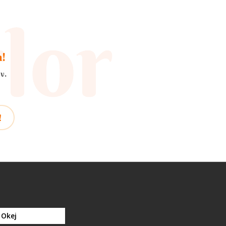
a!
v.
!
Okej