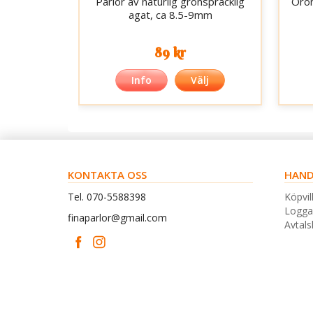
Pärlor av naturlig grönspräcklig
Öron
agat, ca 8.5-9mm
89 kr
Info
Välj
KONTAKTA OSS
HAND
Tel. 070-5588398
Köpvil
Logga
finaparlor@gmail.com
Avtal