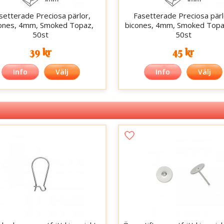
setterade Preciosa pärlor,
Fasetterade Preciosa pärl
ones, 4mm, Smoked Topaz,
bicones, 4mm, Smoked Topa
50st
50st
39 kr
45 kr
Info
Välj
Info
Välj