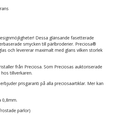
erans
esignmöjligheter! Dessa glänsande fasetterade
terbaserade smycken till pärlbroderier. Preciosa®
allglas och levererar maximalt med glans vilken storlek
ristaller från Preciosa. Som Preciosas auktoriserade
 hos tillverkaren.
e erbjuder prisgaranti på alla preciosaartiklar. Mer kan
ca 0,8mm.
rostade pärlor)