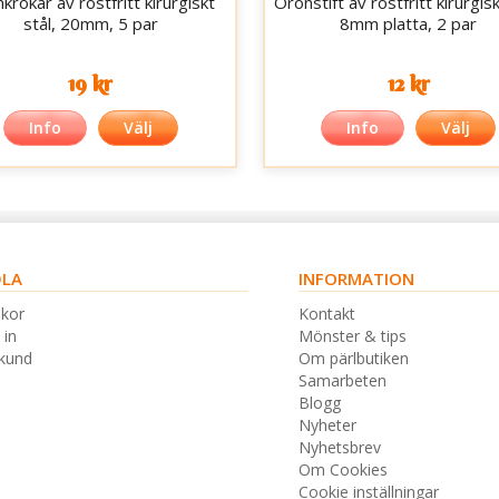
krokar av rostfritt kirurgiskt
Öronstift av rostfritt kirurgisk
stål, 20mm, 5 par
8mm platta, 2 par
19 kr
12 kr
Info
Välj
Info
Välj
LA
INFORMATION
lkor
Kontakt
 in
Mönster & tips
skund
Om pärlbutiken
Samarbeten
Blogg
Nyheter
Nyhetsbrev
Om Cookies
Cookie inställningar