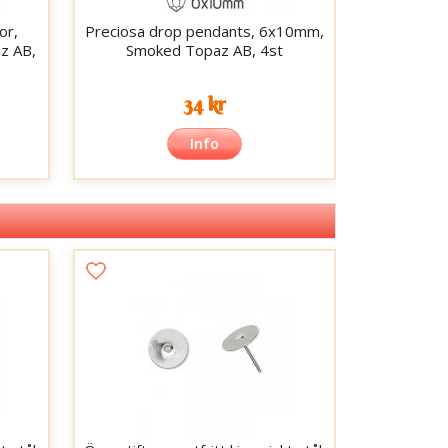
or,
Preciosa drop pendants, 6x10mm,
z AB,
Smoked Topaz AB, 4st
34 kr
Info