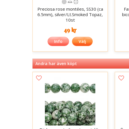
Preciosa rose montées, SS30 (ca
Fa
6.5mm), silver/Lt.Smoked Topaz,
bic
10st
49 kr
Info
Välj
Andra har även köpt