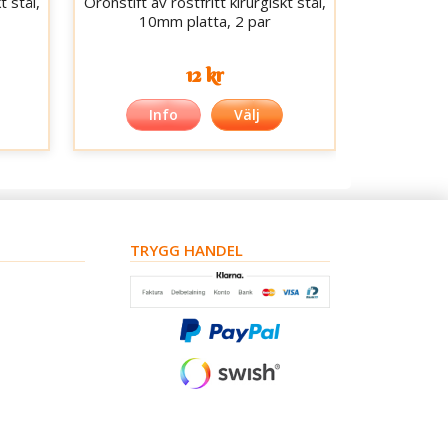
t stål,
Öronstift av rostfritt kirurgiskt stål,
10mm platta, 2 par
12 kr
Info
Välj
TRYGG HANDEL