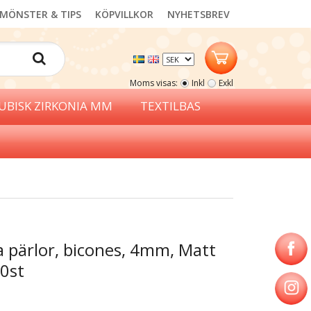
MÖNSTER & TIPS
KÖPVILLKOR
NYHETSBREV
Moms visas:
Inkl
Exkl
UBISK ZIRKONIA MM
TEXTILBAS
a pärlor, bicones, 4mm, Matt
0st