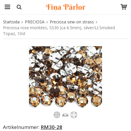
Startsida
PRECIOSA
Preciosa sew-on strass
Produkten har blivit tillagd i varukorgen
Preciosa rose montées, SS30 (ca 6.5mm), silver/Lt.Smoked
Topaz, 10st
Artikelnummer:
RM30-28