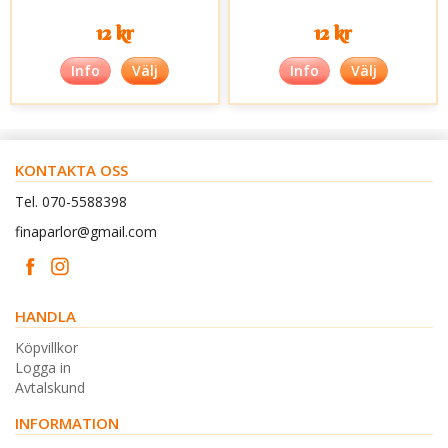
12 kr
12 kr
Info
Välj
Info
Välj
KONTAKTA OSS
Tel. 070-5588398
finaparlor@gmail.com
HANDLA
Köpvillkor
Logga in
Avtalskund
INFORMATION