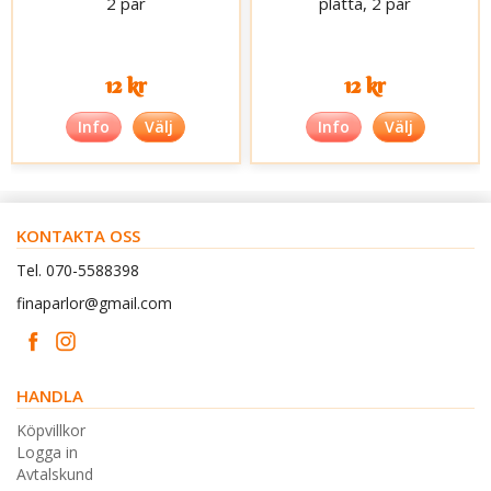
2 par
platta, 2 par
12 kr
12 kr
Info
Välj
Info
Välj
KONTAKTA OSS
Tel. 070-5588398
finaparlor@gmail.com
HANDLA
Köpvillkor
Logga in
Avtalskund