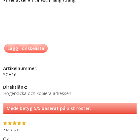
Priset avser en ca 90cm lång sträng.
Lägg i önskelista
Artikelnummer:
SCH16
Direktlänk:
Högerklicka och kopiera adressen
Medelbetyg
5
/5 baserat på
3
st röster.
2025-02-11
Ok