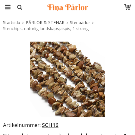
Startsida
PÄRLOR & STENAR
Stenpärlor
Produkten har blivit tillagd i varukorgen
Stenchips, naturlig landskapsjaspis, 1 sträng
Artikelnummer:
SCH16