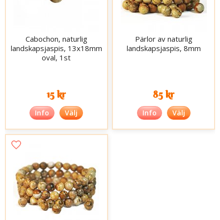
Cabochon, naturlig
Pärlor av naturlig
landskapsjaspis, 13x18mm
landskapsjaspis, 8mm
oval, 1st
15 kr
85 kr
Info
Välj
Info
Välj