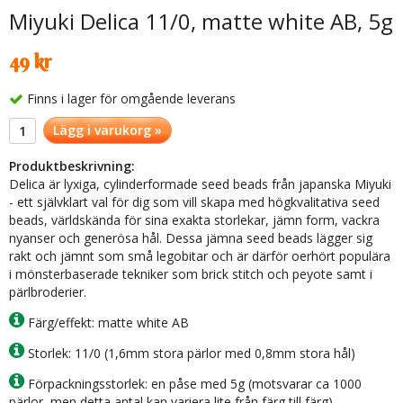
Miyuki Delica 11/0, matte white AB, 5g
49 kr
Finns i lager för omgående leverans
Lägg i varukorg »
Produktbeskrivning:
Delica är lyxiga, cylinderformade seed beads från japanska Miyuki
- ett självklart val för dig som vill skapa med högkvalitativa seed
beads, världskända för sina exakta storlekar, jämn form, vackra
nyanser och generösa hål. Dessa jämna seed beads lägger sig
rakt och jämnt som små legobitar och är därför oerhört populära
i mönsterbaserade tekniker som brick stitch och peyote samt i
pärlbroderier.
Färg/effekt: matte white AB
Storlek: 11/0 (1,6mm stora pärlor med 0,8mm stora hål)
Förpackningsstorlek: en påse med 5g (motsvarar ca 1000
pärlor, men detta antal kan variera lite från färg till färg)