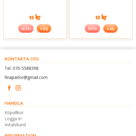
12 kr
12 kr
Info
Välj
Info
Välj
KONTAKTA OSS
Tel. 070-5588398
finaparlor@gmail.com
HANDLA
Köpvillkor
Logga in
Avtalskund
INFORMATION