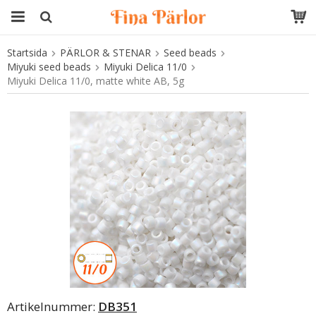
Startsida
PÄRLOR & STENAR
Seed beads
Produkten har blivit tillagd i varukorgen
Miyuki seed beads
Miyuki Delica 11/0
Miyuki Delica 11/0, matte white AB, 5g
Artikelnummer:
DB351