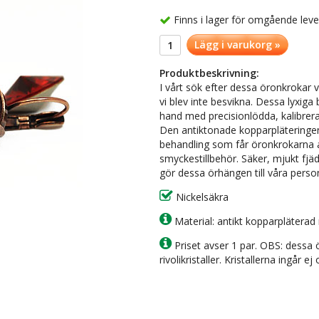
Finns i lager för omgående lev
Lägg i varukorg »
Produktbeskrivning:
I vårt sök efter dessa öronkrokar v
vi blev inte besvikna. Dessa lyxiga 
hand med precisionlödda, kalibrerade
Den antiktonade kopparpläteringen
behandling som får öronkrokarna at
smyckestillbehör. Säker, mjukt fjä
gör dessa örhängen till våra person
Nickelsäkra
Material: antikt kopparpläterad
Priset avser 1 par. OBS: dessa
rivolikristaller. Kristallerna ingår ej