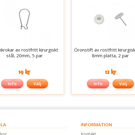
krokar av rostfritt kirurgiskt
Öronstift av rostfritt kirurgisk
stål, 20mm, 5 par
8mm platta, 2 par
19 kr
12 kr
Info
Välj
Info
Välj
LA
INFORMATION
lkor
Kontakt