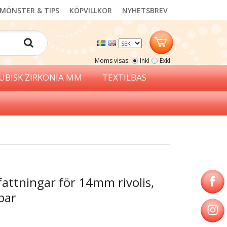
MÖNSTER & TIPS
KÖPVILLKOR
NYHETSBREV
Moms visas:
Inkl
Exkl
UBISK ZIRKONIA MM
TEXTILBAS
fattningar för 14mm rivolis,
par