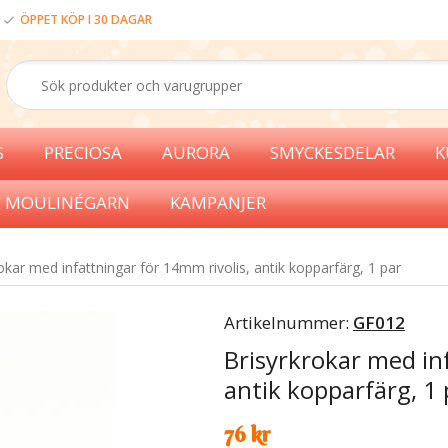
ÖPPET KÖP I 30 DAGAR
S
PRECIOSA
AURORA
SMYCKESDELAR
K
 MOULINÉGARN
KAMPANJER
okar med infattningar för 14mm rivolis, antik kopparfärg, 1 par
Artikelnummer:
GF012
Brisyrkrokar med in
antik kopparfärg, 1 
76 kr