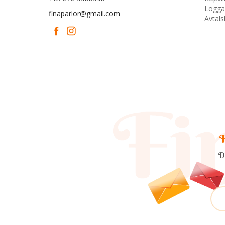
Logga
finaparlor@gmail.com
Avtal
F
D