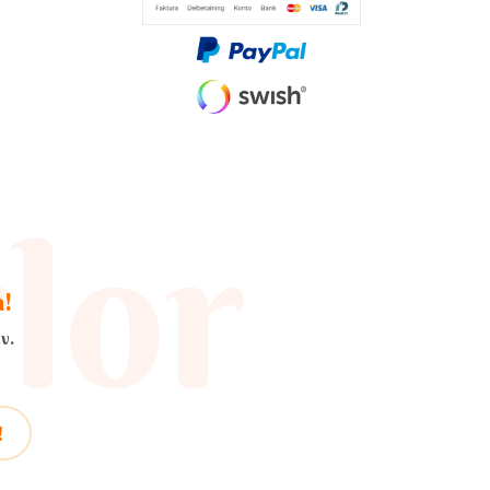
a!
v.
!