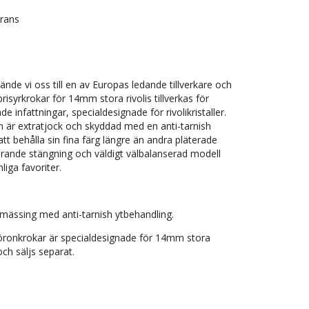
erans
ände vi oss till en av Europas ledande tillverkare och
brisyrkrokar för 14mm stora rivolis tillverkas för
 infattningar, specialdesignade för rivolikristaller.
 är extratjock och skyddad med en anti-tarnish
t behålla sin fina färg längre än andra pläterade
drande stängning och väldigt välbalanserad modell
liga favoriter.
 mässing med anti-tarnish ytbehandling.
 öronkrokar är specialdesignade för 14mm stora
 och säljs separat.