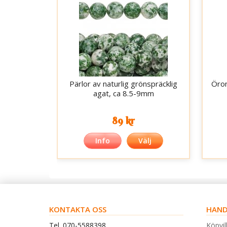
Pärlor av naturlig grönspräcklig
Öron
agat, ca 8.5-9mm
89 kr
Info
Välj
KONTAKTA OSS
HAND
Tel. 070-5588398
Köpvil