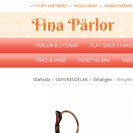
STORT SORTIMENT
NICKELSÄKERT
SNABB LEVERANS
PÄRLOR & STENAR
FLAT BACK STRAS
TRÅD & WIRE
VERKTYG MM
DMC
Startsida
SMYCKESDELAR
Örhängen
Brisyrkr