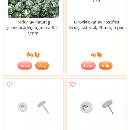
Pärlor av naturlig
Öronkrokar av rostfritt
grönspräcklig agat, ca 8.5-
kirurgiskt stål, 20mm, 5 par
9mm
89 kr
19 kr
Info
Välj
Info
Välj