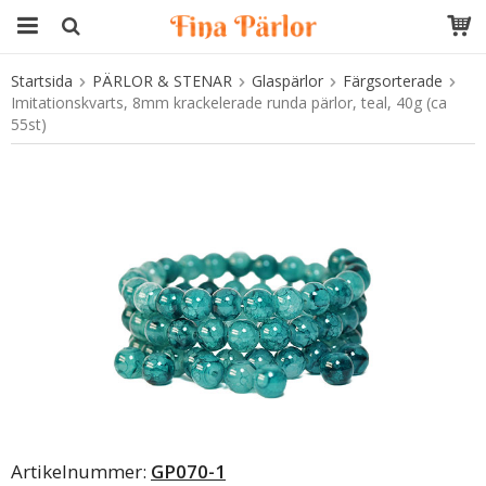
Startsida
PÄRLOR & STENAR
Glaspärlor
Färgsorterade
Produkten har blivit tillagd i varukorgen
Imitationskvarts, 8mm krackelerade runda pärlor, teal, 40g (ca
55st)
Artikelnummer:
GP070-1