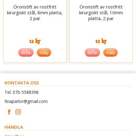
Öronstift av rostfritt
Öronstift av rostfritt
kirurgiskt stål, 8mm platta,
kirurgiskt stål, 10mm
2 par
platta, 2 par
12 kr
12 kr
Info
Välj
Info
Välj
KONTAKTA OSS
Tel. 070-5588398
finaparlor@gmail.com
HANDLA