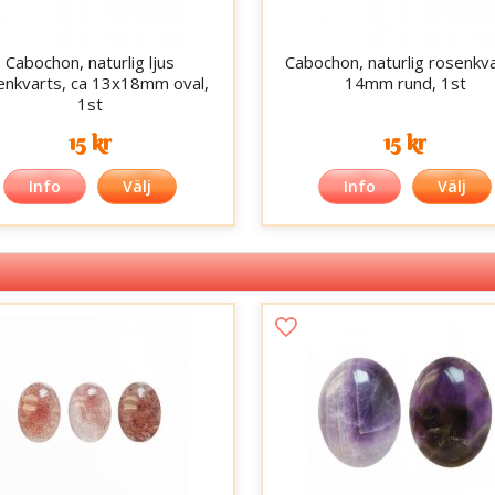
Cabochon, naturlig ljus
Cabochon, naturlig rosenkva
enkvarts, ca 13x18mm oval,
14mm rund, 1st
1st
15 kr
15 kr
Info
Välj
Info
Välj