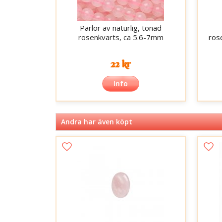
Pärlor av naturlig, tonad
rosenkvarts, ca 5.6-7mm
ros
22 kr
Info
Andra har även köpt