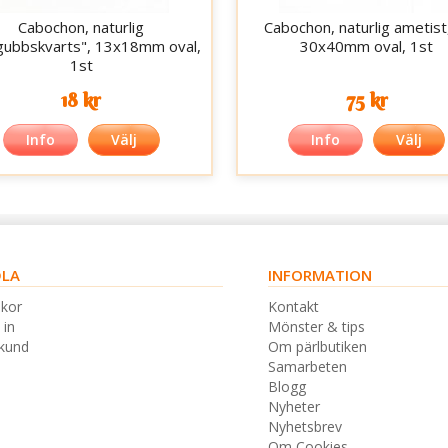
Cabochon, naturlig
Cabochon, naturlig ametist
gubbskvarts", 13x18mm oval,
30x40mm oval, 1st
1st
18 kr
75 kr
Info
Välj
Info
Välj
LA
INFORMATION
lkor
Kontakt
 in
Mönster & tips
skund
Om pärlbutiken
Samarbeten
Blogg
Nyheter
Nyhetsbrev
Om Cookies