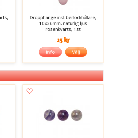
rts,
Dropphänge inkl. berlockhållare,
10x36mm, naturlig ljus
rosenkvarts, 1st
25 kr
Info
Välj