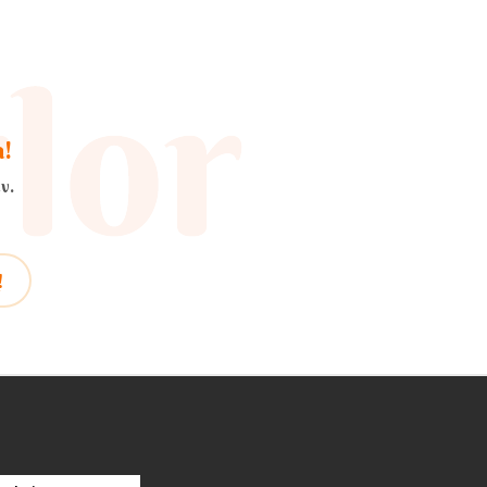
a!
v.
!