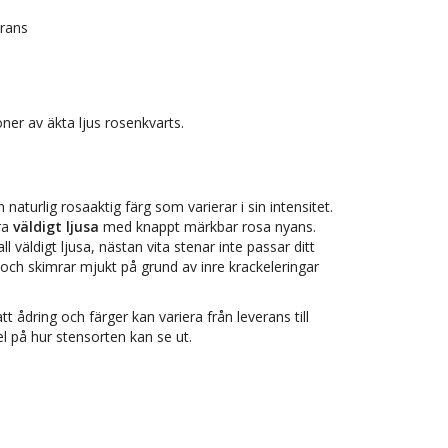
erans
er av äkta ljus rosenkvarts.
naturlig rosaaktig färg som varierar i sin intensitet.
ra
väldigt ljusa
med knappt märkbar rosa nyans.
 väldigt ljusa, nästan vita stenar inte passar ditt
 och skimrar mjukt på grund av inre krackeleringar
tt ådring och färger kan variera från leverans till
l på hur stensorten kan se ut.