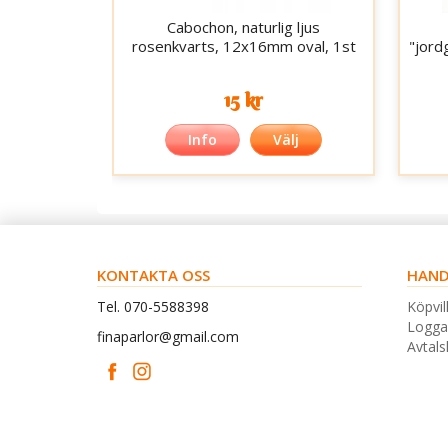
Cabochon, naturlig ljus
rosenkvarts, 12x16mm oval, 1st
"jord
15 kr
Info
Välj
KONTAKTA OSS
HAND
Tel. 070-5588398
Köpvil
Logga
finaparlor@gmail.com
Avtal