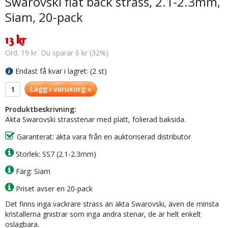
Swarovski flat back strass, 2.1-2.3mm,
Siam, 20-pack
13 kr
Ord. 19 kr. Du sparar 6 kr (32%)
Endast få kvar i lagret: (2 st)
Lägg i varukorg »
Produktbeskrivning:
Äkta Swarovski strasstenar med platt, folierad baksida.
Garanterat: äkta vara från en auktoriserad distributör
Storlek: SS7 (2.1-2.3mm)
Färg: Siam
Priset avser en 20-pack
Det finns inga vackrare strass än äkta Swarovski, även de minsta
kristallerna gnistrar som inga andra stenar, de är helt enkelt
oslagbara.