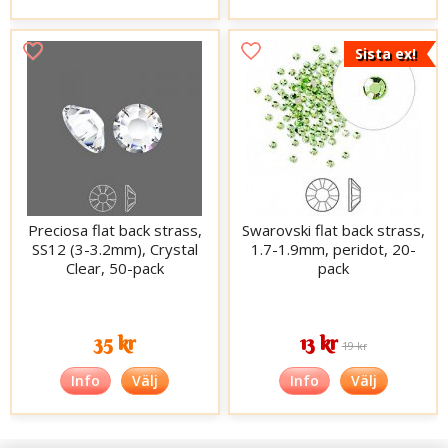
Sista ex!
Preciosa flat back strass,
Swarovski flat back strass,
SS12 (3-3.2mm), Crystal
1.7-1.9mm, peridot, 20-
Clear, 50-pack
pack
35 kr
13 kr
19 kr
Info
Välj
Info
Välj