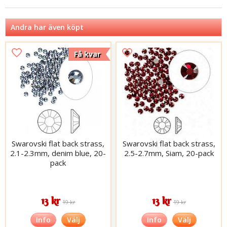
Andra har även köpt
Få kvar
Swarovski flat back strass,
Swarovski flat back strass,
2.1-2.3mm, denim blue, 20-
2.5-2.7mm, Siam, 20-pack
pack
13 kr
13 kr
19 kr
19 kr
Info
Välj
Info
Välj