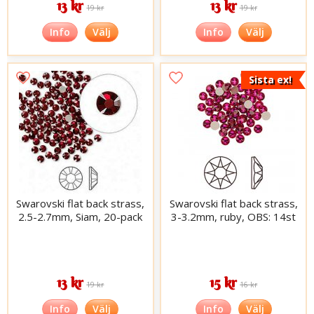
13 kr
13 kr
19 kr
19 kr
Info
Välj
Info
Välj
Sista ex!
Swarovski flat back strass,
Swarovski flat back strass,
2.5-2.7mm, Siam, 20-pack
3-3.2mm, ruby, OBS: 14st
13 kr
15 kr
19 kr
16 kr
Info
Välj
Info
Välj