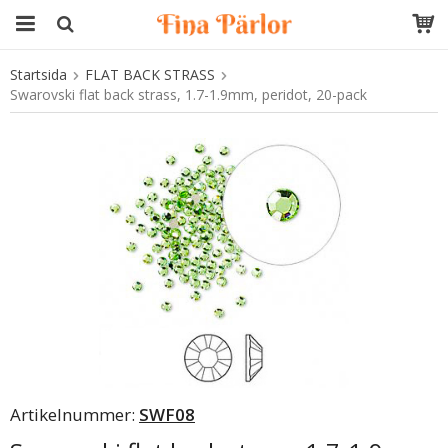
Startsida
FLAT BACK STRASS
Produkten har blivit tillagd i varukorgen
Swarovski flat back strass, 1.7-1.9mm, peridot, 20-pack
Artikelnummer:
SWF08