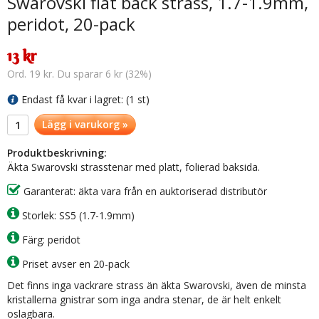
Swarovski flat back strass, 1.7-1.9mm,
peridot, 20-pack
13 kr
Ord. 19 kr. Du sparar 6 kr (32%)
Endast få kvar i lagret: (1 st)
Lägg i varukorg »
Produktbeskrivning:
Äkta Swarovski strasstenar med platt, folierad baksida.
Garanterat: äkta vara från en auktoriserad distributör
Storlek: SS5 (1.7-1.9mm)
Färg: peridot
Priset avser en 20-pack
Det finns inga vackrare strass än äkta Swarovski, även de minsta
kristallerna gnistrar som inga andra stenar, de är helt enkelt
oslagbara.