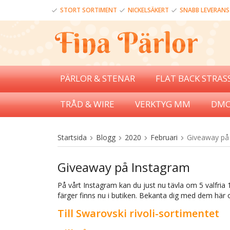
STORT SORTIMENT
NICKELSÄKERT
SNABB LEVERANS
PÄRLOR & STENAR
FLAT BACK STRAS
TRÅD & WIRE
VERKTYG MM
DMC
Startsida
Blogg
2020
Februari
Giveaway på
Giveaway på Instagram
På vårt Instagram kan du just nu tävla om 5 valfria 
färger finns nu i butiken. Bekanta dig med dem här och
Till Swarovski rivoli-sortimentet