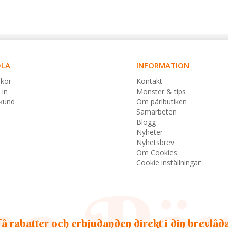
LA
INFORMATION
lkor
Kontakt
 in
Mönster & tips
skund
Om pärlbutiken
Samarbeten
Blogg
Nyheter
Nyhetsbrev
Om Cookies
Cookie inställningar
å rabatter och erbjudanden direkt i din brevlåd