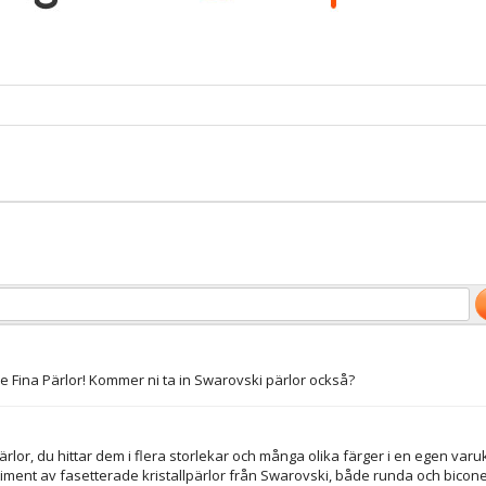
ade Fina Pärlor! Kommer ni ta in Swarovski pärlor också?
rlor, du hittar dem i flera storlekar och många olika färger i en egen var
ment av fasetterade kristallpärlor från Swarovski, både runda och bicone