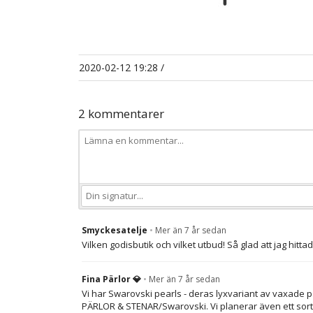
2020-02-12 19:28
/
2 kommentarer
Smyckesatelje
•
Mer än 7 år sedan
Vilken godisbutik och vilket utbud! Så glad att jag hitt
Fina Pärlor 💎
•
Mer än 7 år sedan
Vi har Swarovski pearls - deras lyxvariant av vaxade pä
PÄRLOR & STENAR/Swarovski. Vi planerar även ett sorti