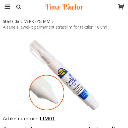
Startsida
VERKTYG MM
Produkten har blivit tillagd i varukorgen
Aleene's Jewel-It permanent strasslim för textiler, 18.6ml
Artikelnummer:
LIM01