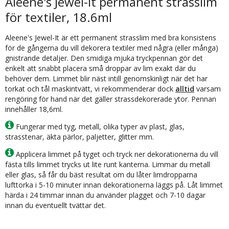
Aleene's Jewel-It permanent strasslim
för textiler, 18.6ml
Aleene's Jewel-It är ett permanent strasslim med bra konsistens
för de gångerna du vill dekorera textiler med några (eller många)
gnistrande detaljer. Den smidiga mjuka tryckpennan gör det
enkelt att snabbt placera små droppar av lim exakt där du
behöver dem. Limmet blir näst intill genomskinligt när det har
torkat och tål maskintvätt, vi rekommenderar dock
alltid
varsam
rengöring för hand när det gäller strassdekorerade ytor. Pennan
innehåller 18,6ml.
Fungerar med tyg, metall, olika typer av plast, glas,
strasstenar, äkta pärlor, paljetter, glitter mm.
Applicera limmet på tyget och tryck ner dekorationerna du vill
fästa tills limmet trycks ut lite runt kanterna. Limmar du metall
eller glas, så får du bäst resultat om du låter limdropparna
lufttorka i 5-10 minuter innan dekorationerna läggs på. Låt limmet
härda i 24 timmar innan du använder plagget och 7-10 dagar
innan du eventuellt tvättar det.