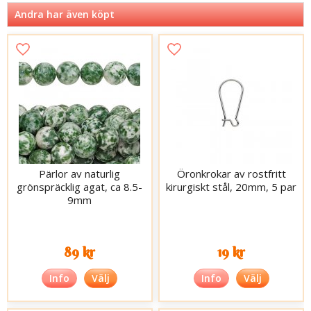
Andra har även köpt
Pärlor av naturlig
Öronkrokar av rostfritt
grönspräcklig agat, ca 8.5-
kirurgiskt stål, 20mm, 5 par
9mm
89 kr
19 kr
Info
Välj
Info
Välj