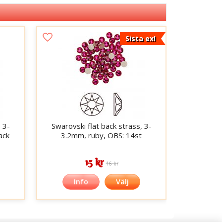
Sista ex!
 3-
Swarovski flat back strass, 3-
ack
3.2mm, ruby, OBS: 14st
15 kr
16 kr
Info
Välj