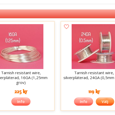
Tarnish resistant wire,
Tarnish resistant wire,
lverpläterad, 16GA (1,25mm
silverpläterad, 24GA (0,5mm
grov)
225 kr
119 kr
Info
Info
Välj