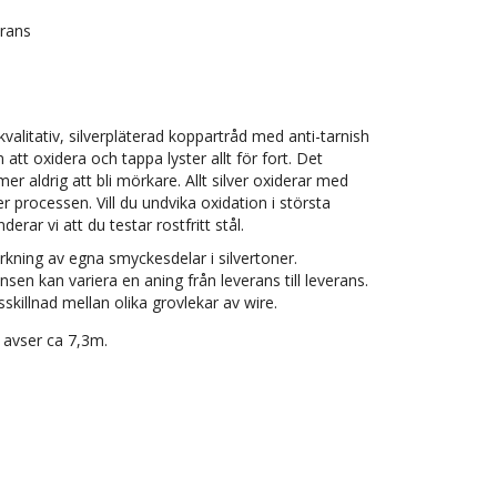
erans
kvalitativ, silverpläterad koppartråd med anti-tarnish
att oxidera och tappa lyster allt för fort. Det
er aldrig att bli mörkare. Allt silver oxiderar med
r processen. Vill du undvika oxidation i största
rar vi att du testar rostfritt stål.
erkning av egna smyckesdelar i silvertoner.
sen kan variera en aning från leverans till leverans.
skillnad mellan olika grovlekar av wire.
 avser ca 7,3m.