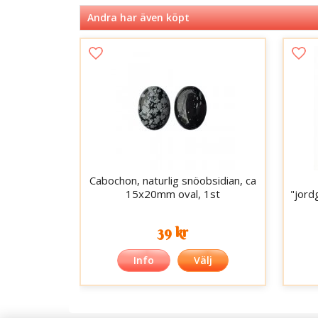
Andra har även köpt
Cabochon, naturlig snöobsidian, ca
15x20mm oval, 1st
"jord
39 kr
Info
Välj