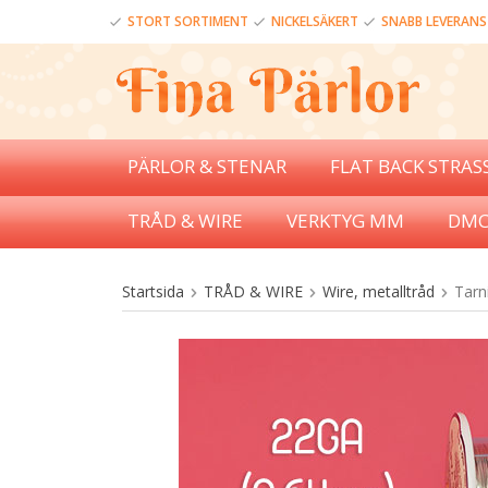
STORT SORTIMENT
NICKELSÄKERT
SNABB LEVERANS
PÄRLOR & STENAR
FLAT BACK STRAS
TRÅD & WIRE
VERKTYG MM
DMC
Startsida
TRÅD & WIRE
Wire, metalltråd
Tarn