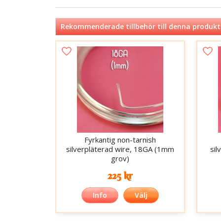
Rekommenderade tillbehör till denna produkt
Fyrkantig non-tarnish
silverpläterad wire, 18GA (1mm
si
grov)
225 kr
Info
Välj