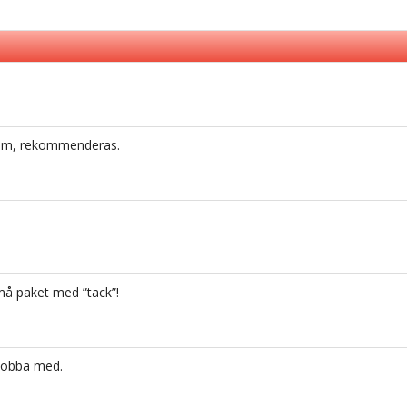
ljsam, rekommenderas.
må paket med ”tack”!
t jobba med.