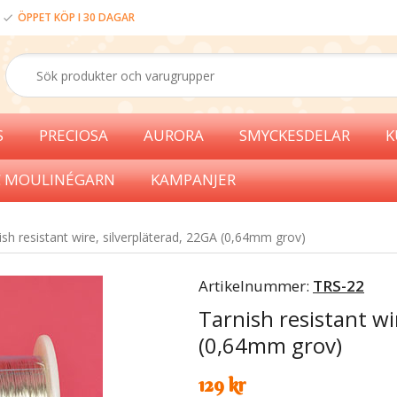
ÖPPET KÖP I 30 DAGAR
S
PRECIOSA
AURORA
SMYCKESDELAR
K
 MOULINÉGARN
KAMPANJER
ish resistant wire, silverpläterad, 22GA (0,64mm grov)
Artikelnummer:
TRS-22
Tarnish resistant wi
(0,64mm grov)
129 kr