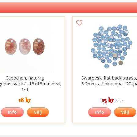
Cabochon, naturlig
Swarovski flat back strass,
gubbskvarts", 13x18mm oval,
3.2mm, air blue opal, 20-p
1st
18 kr
15 kr
22 kr
Info
Välj
Info
Välj