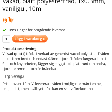
Vaxad, platt polyestertråd, 1x0.3mm,
vaniljgul, 10m
19 kr
Finns i lager för omgående leverans
Lägg i varukorg »
Produktbeskrivning:
Valsad
(platt)
tråd, tillverkad av generöst vaxad polyester. Tråden
är ca 1mm bred och endast 0.3mm tjock. Tråden fungerar bra till
flät- och knytarbeten, lägger sig snyggt och platt runt om andra,
tjockare remmar och är brännbar.
Färg: vaniljgul.
Priset avser 10m. Vi levererar tråden i möjligaste mån i en hel,
okapad bit, men i sällsynta fall kan en skarv förekomma.