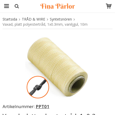
Startsida
TRÅD & WIRE
Syntetsnören
Produkten har blivit tillagd i varukorgen
Vaxad, platt polyestertråd, 1x0.3mm, vaniljgul, 10m
Artikelnummer:
PPT01