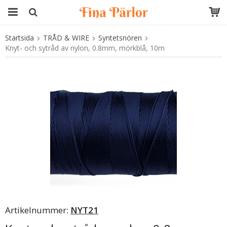
Startsida
TRÅD & WIRE
Syntetsnören
Produkten har blivit tillagd i varukorgen
Knyt- och sytråd av nylon, 0.8mm, mörkblå, 10m
Artikelnummer:
NYT21