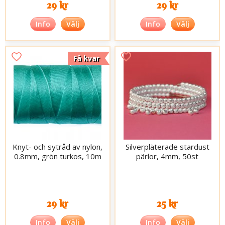
29 kr
29 kr
Info
Välj
Info
Välj
Få kvar
Knyt- och sytråd av nylon,
Silverpläterade stardust
0.8mm, grön turkos, 10m
pärlor, 4mm, 50st
29 kr
25 kr
Info
Välj
Info
Välj