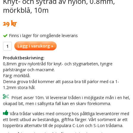
Knyt- och sytråd av nylon, 0.8mm,
mörkblå, 10m
29 kr
Finns i lager för omgående leverans
Lägg i varukorg »
Produktbeskrivning:
0,8mm grov nylontråd för knyt- och stygnarbeten, tyngre
pärlsträngar och macramé.
Färg: mörkblå.
Denna grova tråd kommer att passa bra till pärlor med ca 1-
1.2mm stora hål.
Priset avser 10m. Vi levererar tråden i möjligaste mån i en hel,
okapad bit, men i sällsynta fall kan en skarv förekomma.
Våra trådar valdes med omsorg hos pålitliga leverantörer med
ett brett utbud av beständiga, giftfria färger. Vårt sortiment är ett
toppenbra alternativ till de populära C-Lon och S-Lon trådarna.