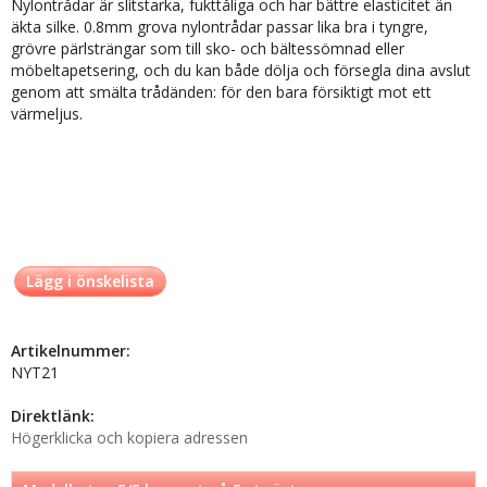
Nylontrådar är slitstarka, fukttåliga och har bättre elasticitet än
äkta silke. 0.8mm grova nylontrådar passar lika bra i tyngre,
grövre pärlsträngar som till sko- och bältessömnad eller
möbeltapetsering, och du kan både dölja och försegla dina avslut
genom att smälta trådänden: för den bara försiktigt mot ett
värmeljus.
Lägg i önskelista
Artikelnummer:
NYT21
Direktlänk:
Högerklicka och kopiera adressen