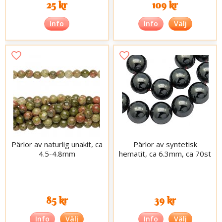
25 kr
109 kr
Info
Info
Välj
Pärlor av naturlig unakit, ca
Pärlor av syntetisk
4.5-4.8mm
hematit, ca 6.3mm, ca 70st
85 kr
39 kr
Info
Välj
Info
Välj