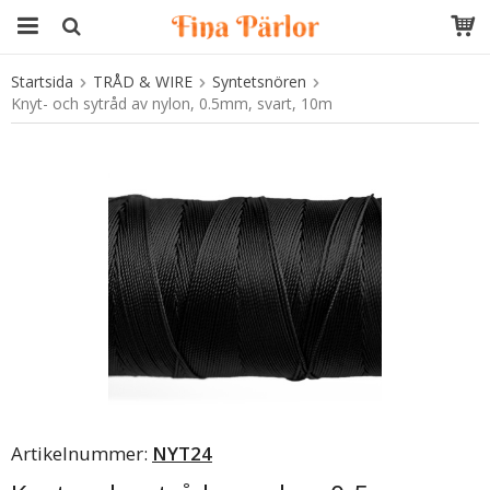
Startsida
TRÅD & WIRE
Syntetsnören
Produkten har blivit tillagd i varukorgen
Knyt- och sytråd av nylon, 0.5mm, svart, 10m
Artikelnummer:
NYT24