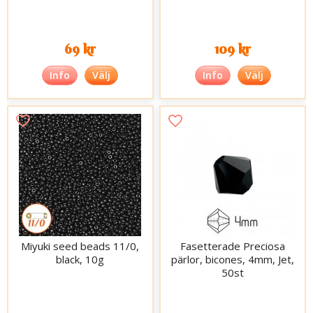
69 kr
109 kr
Info
Välj
Info
Välj
Miyuki seed beads 11/0,
Fasetterade Preciosa
black, 10g
pärlor, bicones, 4mm, Jet,
50st