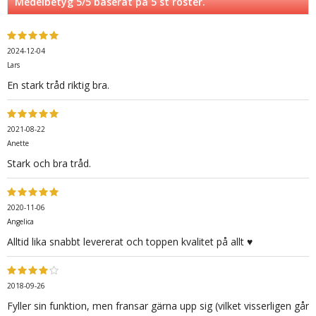
Medelbetyg
5
/5 baserat på
5
st röster.
2024-12-04
Lars
En stark tråd riktig bra.
2021-08-22
Anette
Stark och bra tråd.
2020-11-06
Angelica
Alltid lika snabbt levererat och toppen kvalitet på allt ♥️
2018-09-26
Fyller sin funktion, men fransar gärna upp sig (vilket visserligen går