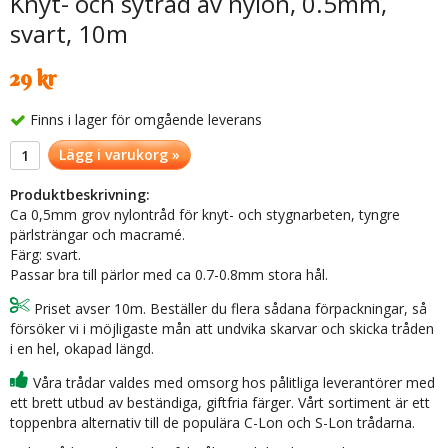
Knyt- och sytråd av nylon, 0.5mm,
svart, 10m
29 kr
Finns i lager för omgående leverans
Lägg i varukorg »
Produktbeskrivning:
Ca 0,5mm grov nylontråd för knyt- och stygnarbeten, tyngre
pärlsträngar och macramé.
Färg: svart.
Passar bra till pärlor med ca 0.7-0.8mm stora hål.
Priset avser 10m. Beställer du flera sådana förpackningar, så
försöker vi i möjligaste mån att undvika skarvar och skicka tråden
i en hel, okapad längd.
Våra trådar valdes med omsorg hos pålitliga leverantörer med
ett brett utbud av beständiga, giftfria färger. Vårt sortiment är ett
toppenbra alternativ till de populära C-Lon och S-Lon trådarna.