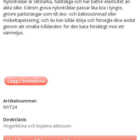
Nylontrådar är slitstarka, fukttåliga och har bättre elasticitet än
äkta silke. 0.8mm grova nylontrådar passar lika bra i tyngre,
grövre pärlsträngar som till sko- och bältessömnad eller
möbeltapetsering, och du kan både dölja och försegla dina avslut
genom att smälta trådänden: för den bara försiktigt mot ett
värmeljus.
Lägg i önskelista
Artikelnummer:
NYT24
Direktlänk:
Högerklicka och kopiera adressen