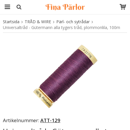
Startsida
TRÅD & WIRE
Pärl- och sytrådar
Produkten har blivit tillagd i varukorgen
Universaltråd - Gütermann alla tygers tråd, plommonlila, 100m
Artikelnummer:
ATT-129