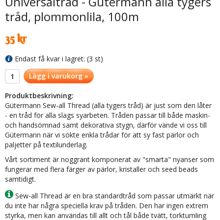
Universaltråd - Gütermann alla tygers
tråd, plommonlila, 100m
35 kr
Endast få kvar i lagret: (3 st)
Lägg i varukorg »
Produktbeskrivning:
Gütermann Sew-all Thread (alla tygers tråd) är just som den låter
- en tråd för alla slags syarbeten. Tråden passar till både maskin-
och handsömnad samt dekorativa stygn, därför vände vi oss till
Gütermann när vi sökte enkla trådar för att sy fast pärlor och
paljetter på textilunderlag.
Vårt sortiment är noggrant komponerat av "smarta" nyanser som
fungerar med flera färger av pärlor, kristaller och seed beads
samtidigt.
Sew-all Thread är en bra standardtråd som passar utmärkt när
du inte har några speciella krav på tråden. Den har ingen extrem
styrka, men kan användas till allt och tål både tvätt, torktumling