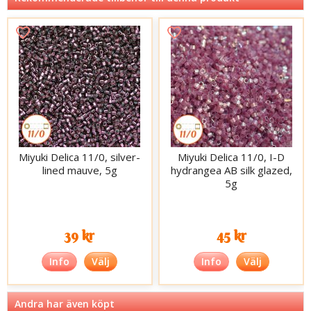
Miyuki Delica 11/0, silver-
Miyuki Delica 11/0, I-D
lined mauve, 5g
hydrangea AB silk glazed,
5g
39 kr
45 kr
Info
Välj
Info
Välj
Andra har även köpt