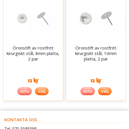
Öronstift av rostfritt
Öronstift av rostfritt
kirurgiskt stål, 8mm platta,
kirurgiskt stål, 10mm
2 par
platta, 2 par
12 kr
12 kr
Info
Välj
Info
Välj
KONTAKTA OSS
Tel. 070-5588398