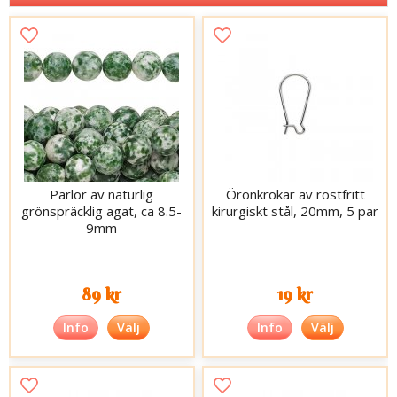
Pärlor av naturlig
Öronkrokar av rostfritt
grönspräcklig agat, ca 8.5-
kirurgiskt stål, 20mm, 5 par
9mm
89 kr
19 kr
Info
Välj
Info
Välj