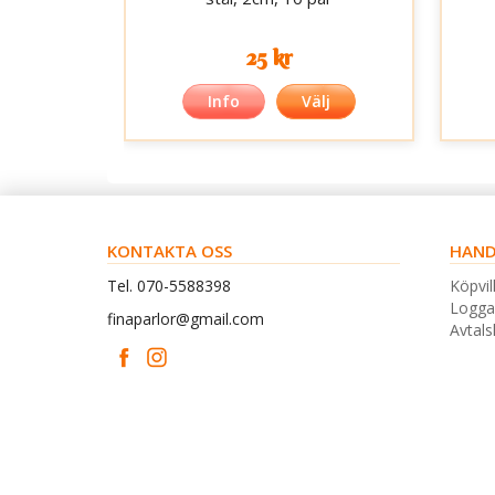
25 kr
Info
Välj
KONTAKTA OSS
HAND
Tel. 070-5588398
Köpvil
Logga
finaparlor@gmail.com
Avtal