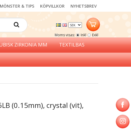
MÖNSTER & TIPS
KÖPVILLKOR
NYHETSBREV
Moms visas:
Inkl
Exkl
UBISK ZIRKONIA MM
TEXTILBAS
6LB (0.15mm), crystal (vit),