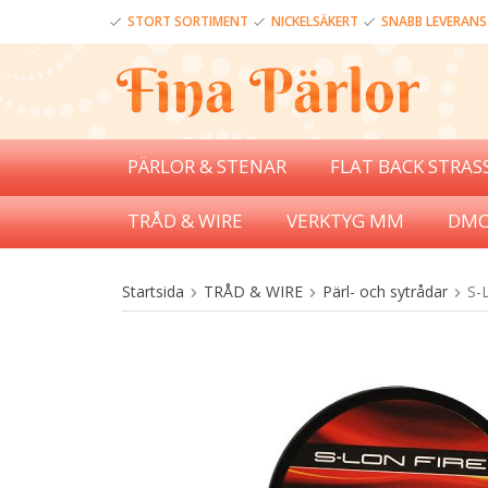
STORT SORTIMENT
NICKELSÄKERT
SNABB LEVERANS
PÄRLOR & STENAR
FLAT BACK STRAS
TRÅD & WIRE
VERKTYG MM
DMC
Startsida
TRÅD & WIRE
Pärl- och sytrådar
S-L