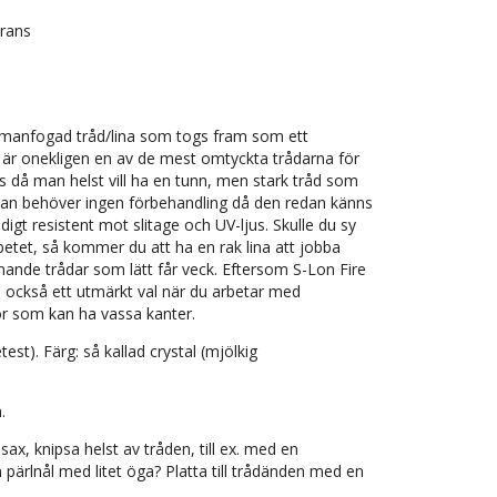
erans
manfogad tråd/lina som togs fram som ett
 som är onekligen en av de mest omtyckta trådarna för
ads då man helst vill ha en tunn, men stark tråd som
 Linan behöver ingen förbehandling då den redan känns
digt resistent mot slitage och UV-ljus. Skulle du sy
betet, så kommer du att ha en rak lina att jobba
liknande trådar som lätt får veck. Eftersom S-Lon Fire
n också ett utmärkt val när du arbetar med
lor som kan ha vassa kanter.
st). Färg: så kallad crystal (mjölkig
.
 sax, knipsa helst av tråden, till ex. med en
 pärlnål med litet öga? Platta till trådänden med en