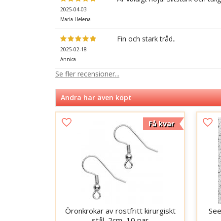
2025-04-03
Maria Helena
Fin och stark tråd..
2025-02-18
Annica
Se fler recensioner...
Andra har även köpt
Få kvar
Öronkrokar av rostfritt kirurgiskt
See
stål, 2cm, 10 par