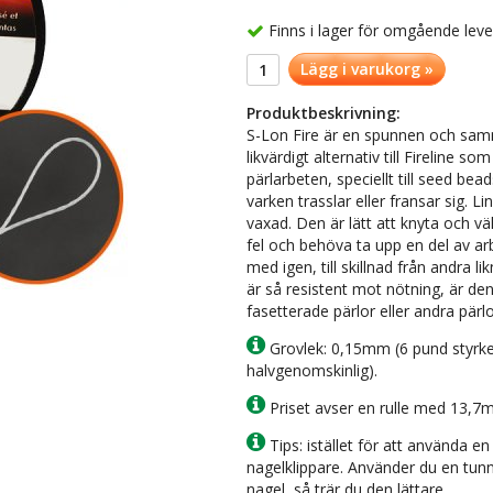
Finns i lager för omgående lev
Lägg i varukorg »
Produktbeskrivning:
S-Lon Fire är en spunnen och sam
likvärdigt alternativ till Fireline
pärlarbeten, speciellt till seed be
varken trasslar eller fransar sig.
vaxad. Den är lätt att knyta och väl
fel och behöva ta upp en del av ar
med igen, till skillnad från andra 
är så resistent mot nötning, är de
fasetterade pärlor eller andra pär
Grovlek: 0,15mm (6 pund styrkete
halvgenomskinlig).
Priset avser en rulle med 13,7m
Tips: istället för att använda en
nagelklippare. Använder du en tunn
nagel, så trär du den lättare.