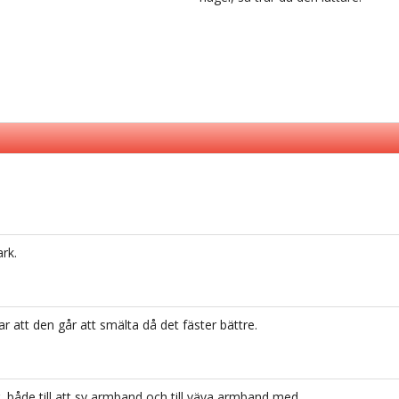
ark.
ar att den går att smälta då det fäster bättre.
ig, både till att sy armband och till väva armband med.