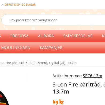
ÖPPET KÖP I 30 DAGAR
S
PRECIOSA
AURORA
SMYCKESDELAR
K
 MOULINÉGARN
KAMPANJER
on Fire pärltråd, 6LB (0.15mm), crystal (vit), 13.7m
Artikelnummer:
SFC6-13m
S-Lon Fire pärltråd, 
13.7m
69 kr