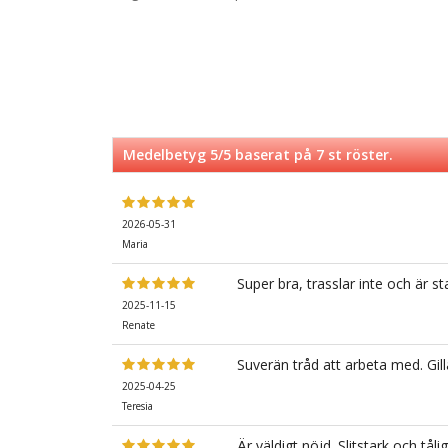
Medelbetyg
5
/5 baserat på
7
st röster.
2026-05-31
Maria
Super bra, trasslar inte och är st
2025-11-15
Renate
Suverän tråd att arbeta med. Gill
2025-04-25
Teresia
Är väldigt nöjd. Slitstark och tål