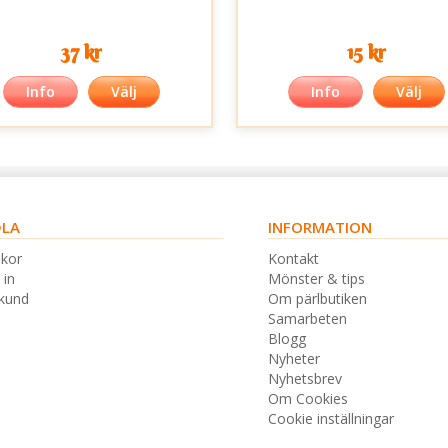
37 kr
15 kr
Info
Välj
Info
Välj
LA
INFORMATION
lkor
Kontakt
 in
Mönster & tips
skund
Om pärlbutiken
Samarbeten
Blogg
Nyheter
Nyhetsbrev
Om Cookies
Cookie inställningar