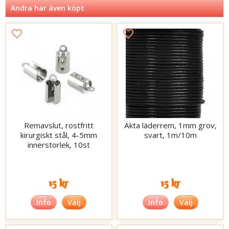
Andra har även köpt
Remavslut, rostfritt
Äkta läderrem, 1mm grov,
kirurgiskt stål, 4-5mm
svart, 1m/10m
innerstorlek, 10st
15 kr
15 kr
Info
Välj
Info
Välj