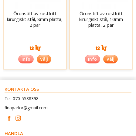
Öronstift av rostfritt
Öronstift av rostfritt
kirurgiskt stål, 8mm platta,
kirurgiskt stål, 10mm
2 par
platta, 2 par
12 kr
12 kr
Info
Välj
Info
Välj
KONTAKTA OSS
Tel. 070-5588398
finaparlor@gmail.com
HANDLA