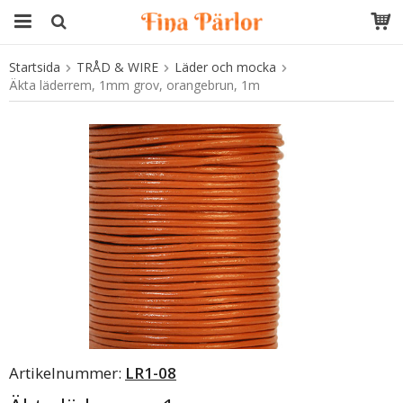
Startsida
TRÅD & WIRE
Läder och mocka
Produkten har blivit tillagd i varukorgen
Äkta läderrem, 1mm grov, orangebrun, 1m
Artikelnummer:
LR1-08