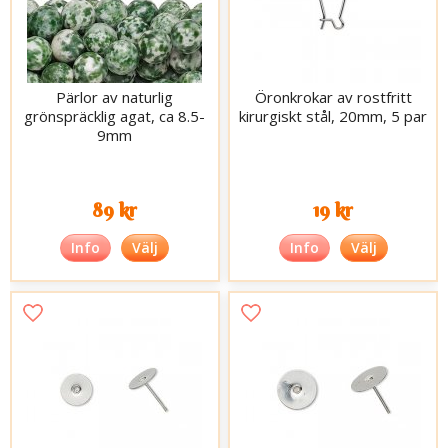
Pärlor av naturlig
Öronkrokar av rostfritt
grönspräcklig agat, ca 8.5-
kirurgiskt stål, 20mm, 5 par
9mm
89 kr
19 kr
Info
Välj
Info
Välj