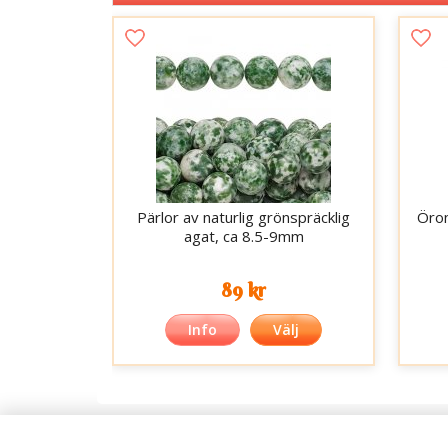
Pärlor av naturlig grönspräcklig
Öron
agat, ca 8.5-9mm
89 kr
Info
Välj