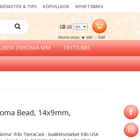
MÖNSTER & TIPS
KÖPVILLKOR
NYHETSBREV
Moms visas:
Inkl
Exkl
UBISK ZIRKONIA MM
TEXTILBAS
Paloma Bead, 14x9mm,
loma" från TierraCast - kvalitetsmärket från USA