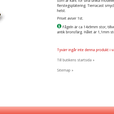
som är känt för sina unika modell
flerstegsplätering. Tierracast smy
helst.
Priset avser 1st.
Fågeln är ca 14x9mm stor, tillv
antik bronsfärg. Hålet är 1,1mm st
Tyvärr ingår inte denna produkt i vår
Till butikens startsida »
Sitemap »