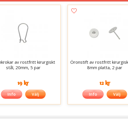
krokar av rostfritt kirurgiskt
Öronstift av rostfritt kirurgisk
stål, 20mm, 5 par
8mm platta, 2 par
19 kr
12 kr
Info
Välj
Info
Välj