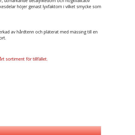
er, utmärkande detaljrikedom och högkvalitativ
ckesdelar höjer genast lyxfaktorn i vilket smycke som
erkad av hårdtenn och pläterat med mässing till en
ort.
t sortiment för tillfället.