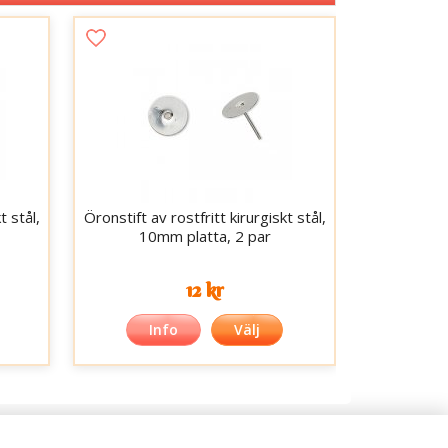
t stål,
Öronstift av rostfritt kirurgiskt stål,
10mm platta, 2 par
12 kr
Info
Välj