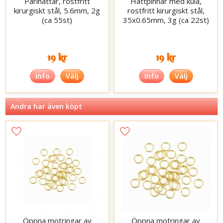
Pärlhattar, rostfritt
Hattpinnar med kula,
kirurgiskt stål, 5.6mm, 2g
rostfritt kirurgiskt stål,
(ca 55st)
35x0.65mm, 3g (ca 22st)
19 kr
19 kr
Info
Välj
Info
Välj
Andra har även köpt
Öppna motringar av
Öppna motringar av