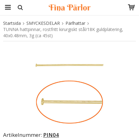
Startsida
SMYCKESDELAR
Pärlhattar
Produkten har blivit tillagd i varukorgen
TUNNA hattpinnar, rostfritt kirurgiskt stål/18K guldplätering,
40x0.48mm, 3g (ca 45st)
Artikelnummer:
PIN04