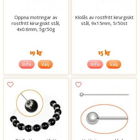
Öppna motringar av
Klolås av rostfritt kirurgiskt
rostfritt kirurgiskt stål,
stål, 9x15mm, 5/50st
4x0.6mm, 5g/50g
19 kr
15 kr
Info
Välj
Info
Välj