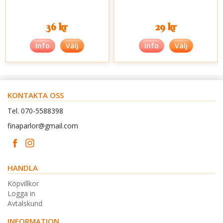
36 kr
29 kr
Info
Välj
Info
Välj
KONTAKTA OSS
Tel. 070-5588398
finaparlor@gmail.com
HANDLA
Köpvillkor
Logga in
Avtalskund
INFORMATION