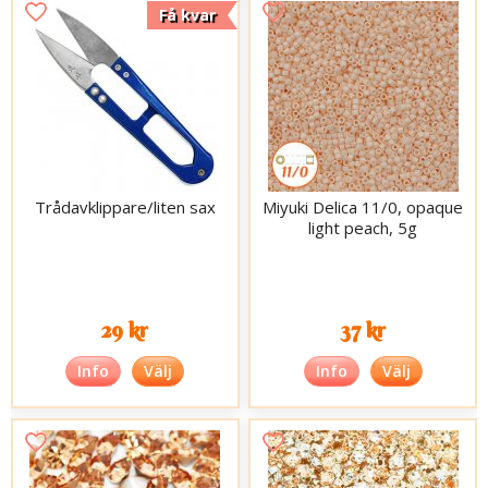
Få kvar
Trådavklippare/liten sax
Miyuki Delica 11/0, opaque
light peach, 5g
29 kr
37 kr
Info
Välj
Info
Välj