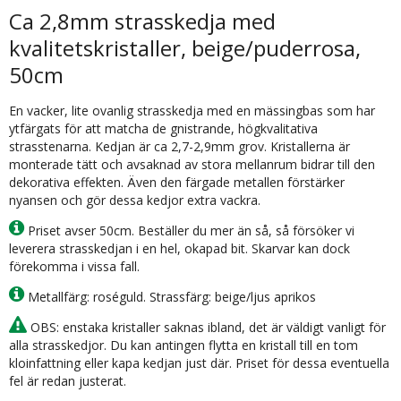
Ca 2,8mm strasskedja med
kvalitetskristaller, beige/puderrosa,
50cm
En vacker, lite ovanlig strasskedja med en mässingbas som har
ytfärgats för att matcha de gnistrande, högkvalitativa
strasstenarna. Kedjan är ca 2,7-2,9mm grov. Kristallerna är
monterade tätt och avsaknad av stora mellanrum bidrar till den
dekorativa effekten. Även den färgade metallen förstärker
nyansen och gör dessa kedjor extra vackra.
Priset avser 50cm. Beställer du mer än så, så försöker vi
leverera strasskedjan i en hel, okapad bit. Skarvar kan dock
förekomma i vissa fall.
Metallfärg: roséguld. Strassfärg: beige/ljus aprikos
OBS: enstaka kristaller saknas ibland, det är väldigt vanligt för
alla strasskedjor. Du kan antingen flytta en kristall till en tom
kloinfattning eller kapa kedjan just där. Priset för dessa eventuella
fel är redan justerat.