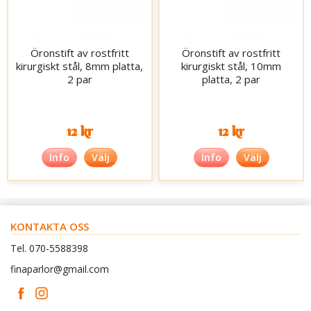
Öronstift av rostfritt
Öronstift av rostfritt
kirurgiskt stål, 8mm platta,
kirurgiskt stål, 10mm
2 par
platta, 2 par
12 kr
12 kr
Info
Välj
Info
Välj
KONTAKTA OSS
Tel. 070-5588398
finaparlor@gmail.com