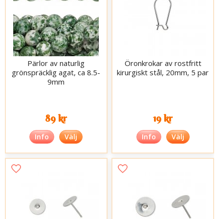
Pärlor av naturlig
Öronkrokar av rostfritt
grönspräcklig agat, ca 8.5-
kirurgiskt stål, 20mm, 5 par
9mm
89 kr
19 kr
Info
Välj
Info
Välj