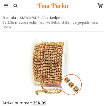
Startsida
SMYCKESDELAR
Kedjor
Produkten har blivit tillagd i varukorgen
Ca 2,8mm strasskedja med kvalitetskristaller, beige/puderrosa,
50cm
Artikelnummer:
3SK-09