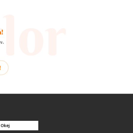
a!
v.
!
Okej