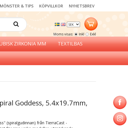
MÖNSTER & TIPS
KÖPVILLKOR
NYHETSBREV
Moms visas:
Inkl
Exkl
UBISK ZIRKONIA MM
TEXTILBAS
Spiral Goddess, 5.4x19.7mm,
s" (spiralgudinnan) från TierraCast -