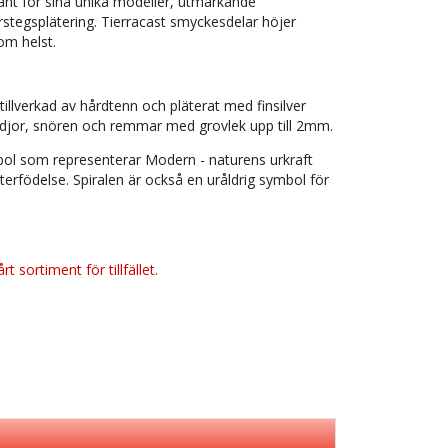
änt för sina unika modeller, utmärkande
erstegsplätering. Tierracast smyckesdelar höjer
om helst.
illverkad av hårdtenn och pläterat med finsilver
kedjor, snören och remmar med grovlek upp till 2mm.
ol som representerar Modern - naturens urkraft
rfödelse. Spiralen är också en uråldrig symbol för
t sortiment för tillfället.