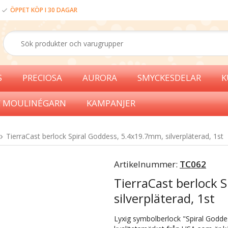
ÖPPET KÖP I 30 DAGAR
S
PRECIOSA
AURORA
SMYCKESDELAR
K
 MOULINÉGARN
KAMPANJER
TierraCast berlock Spiral Goddess, 5.4x19.7mm, silverpläterad, 1st
Artikelnummer:
TC062
TierraCast berlock 
silverpläterad, 1st
Lyxig symbolberlock "Spiral Goddes