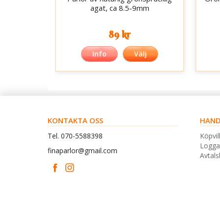
agat, ca 8.5-9mm
89 kr
Info
Välj
KONTAKTA OSS
HAND
Tel. 070-5588398
Köpvil
Logga
finaparlor@gmail.com
Avtal