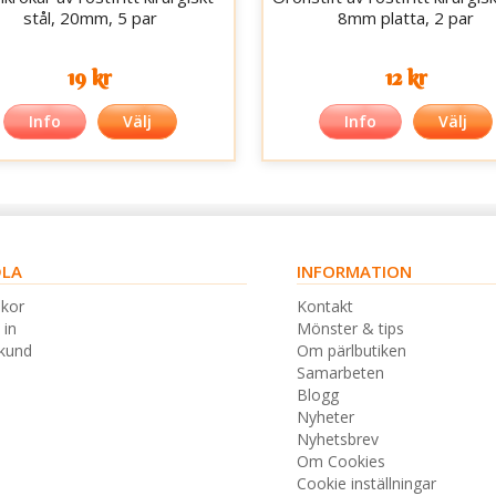
stål, 20mm, 5 par
8mm platta, 2 par
19 kr
12 kr
Info
Välj
Info
Välj
LA
INFORMATION
lkor
Kontakt
 in
Mönster & tips
skund
Om pärlbutiken
Samarbeten
Blogg
Nyheter
Nyhetsbrev
Om Cookies
Cookie inställningar