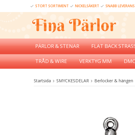
STORT SORTIMENT
NICKELSÄKERT
SNABB LEVERANS
PÄRLOR & STENAR
FLAT BACK STRAS
TRÅD & WIRE
VERKTYG MM
DMC
Startsida
SMYCKESDELAR
Berlocker & hängen