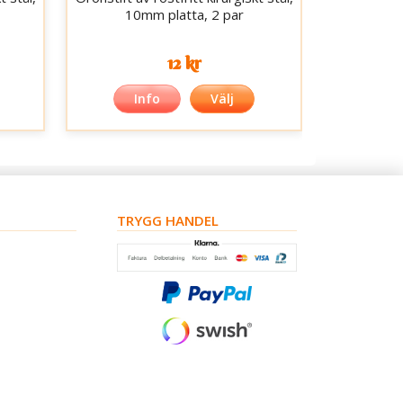
10mm platta, 2 par
12 kr
Info
Välj
TRYGG HANDEL