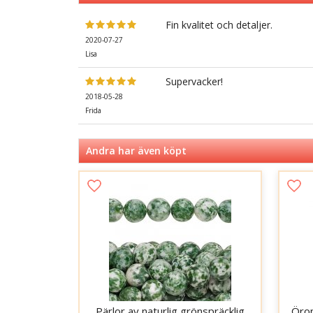
Fin kvalitet och detaljer.
2020-07-27
Lisa
Supervacker!
2018-05-28
Frida
Andra har även köpt
Pärlor av naturlig grönspräcklig
Öron