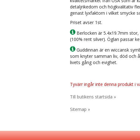
kvalitetsmärket från USA som är k
detaljrikedom och högkvalitativ fl
genast lyxfaktorn i vilket smycke s
Priset avser 1st.
Berlocken är 5.4x19.7mm stor, t
(100% rent silver). Öglan passar 
Guddinnan är en wiccansk symb
som knyter samman liv, död och åte
livets gång och evighet.
Tyvärr ingår inte denna produkt i vår
Till butikens startsida »
Sitemap »