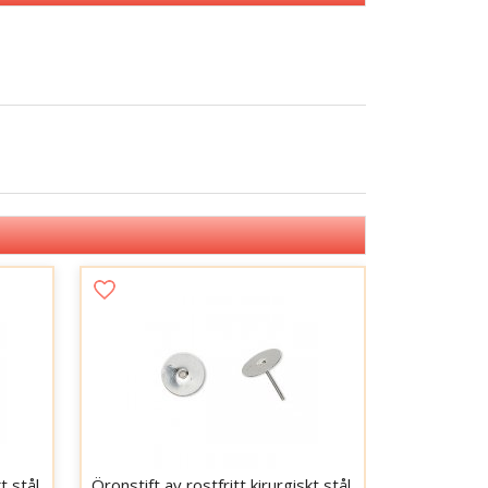
t stål,
Öronstift av rostfritt kirurgiskt stål,