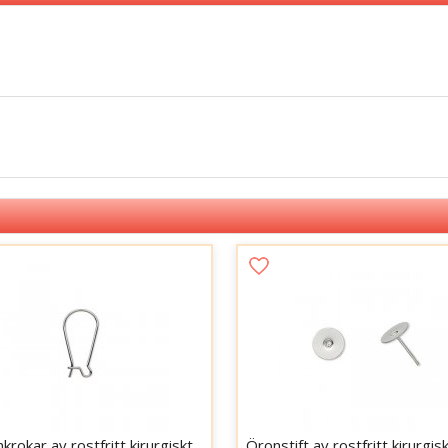
krokar av rostfritt kirurgiskt
Öronstift av rostfritt kirurgisk