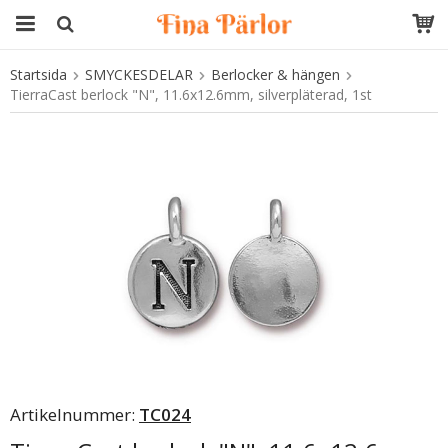
Startsida
SMYCKESDELAR
Berlocker & hängen
Produkten har blivit tillagd i varukorgen
TierraCast berlock "N", 11.6x12.6mm, silverpläterad, 1st
Artikelnummer:
TC024