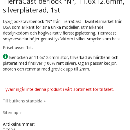
TierraCast berlock "N", 11.6x12.6mm,
silverpläterad, 1st
Lyxig bokstavsberlock "N" från TierraCast - kvalitetsmärket från
USA som är känt för sina unika modeller, utmärkande
detaljrikedom och högkvalitativ flerstegsplätering. Tierracast
smyckesdelar höjer genast lyxfaktorn i vilket smycke som helst.
Priset avser 1st.
Berlocken är 11.6x12.6mm stor, tillverkad av hårdtenn och
pläterat med finsilver (100% rent silver). Öglan passar kedjor,
snören och remmar med grovlek upp till 2mm.
Tyvärr ingår inte denna produkt i vårt sortiment för tillfället.
Till butikens startsida »
Sitemap »
Artikelnummer:
TC024