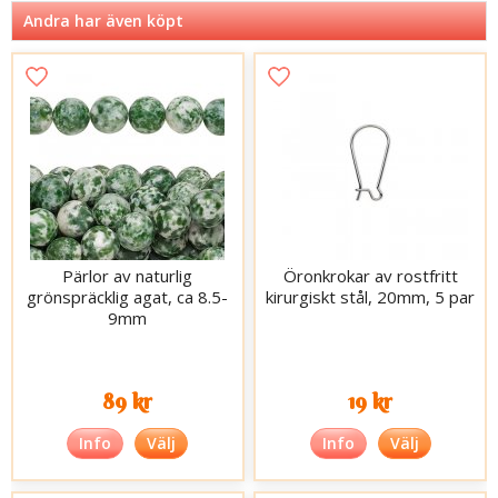
Andra har även köpt
Pärlor av naturlig
Öronkrokar av rostfritt
grönspräcklig agat, ca 8.5-
kirurgiskt stål, 20mm, 5 par
9mm
89 kr
19 kr
Info
Välj
Info
Välj