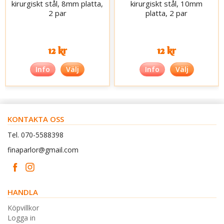
kirurgiskt stål, 8mm platta,
kirurgiskt stål, 10mm
2 par
platta, 2 par
12 kr
12 kr
Info
Välj
Info
Välj
KONTAKTA OSS
Tel. 070-5588398
finaparlor@gmail.com
HANDLA
Köpvillkor
Logga in