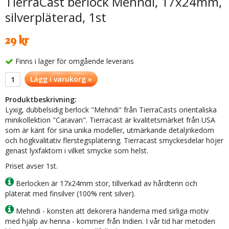
TierraCast berlock Mehndi, 17x24mm,
silverpläterad, 1st
29 kr
Finns i lager för omgående leverans
Lägg i varukorg »
Produktbeskrivning:
Lyxig, dubbelsidig berlock "Mehndi" från TierraCasts orientaliska
minikollektion "Caravan". Tierracast är kvalitetsmärket från USA
som är känt för sina unika modeller, utmärkande detaljrikedom
och högkvalitativ flerstegsplätering. Tierracast smyckesdelar höjer
genast lyxfaktorn i vilket smycke som helst.
Priset avser 1st.
Berlocken är 17x24mm stor, tillverkad av hårdtenn och
pläterat med finsilver (100% rent silver).
Mehndi - konsten att dekorera händerna med sirliga motiv
med hjälp av henna - kommer från Indien. I vår tid har metoden