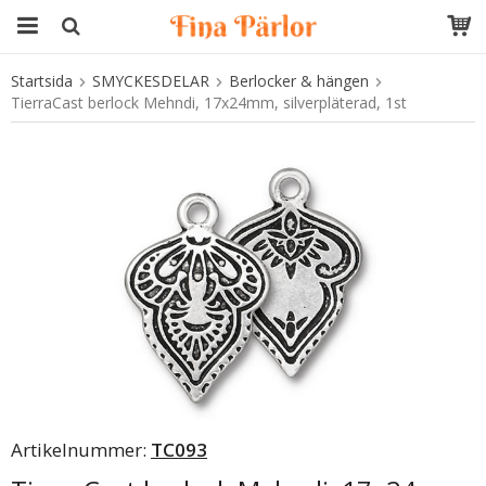
Startsida
SMYCKESDELAR
Berlocker & hängen
Produkten har blivit tillagd i varukorgen
TierraCast berlock Mehndi, 17x24mm, silverpläterad, 1st
Artikelnummer:
TC093