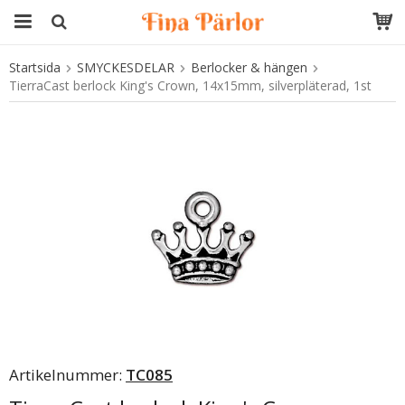
Startsida
SMYCKESDELAR
Berlocker & hängen
Produkten har blivit tillagd i varukorgen
TierraCast berlock King's Crown, 14x15mm, silverpläterad, 1st
Artikelnummer:
TC085