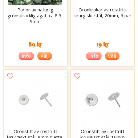
Pärlor av naturlig
Öronkrokar av rostfritt
grönspräcklig agat, ca 8.5-
kirurgiskt stål, 20mm, 5 par
9mm
89 kr
19 kr
Info
Välj
Info
Välj
Öronstift av rostfritt
Öronstift av rostfritt
kirurgiskt stål, 8mm platta,
kirurgiskt stål, 10mm