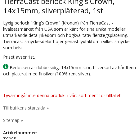
TierraCast berlock King's Crown,
14x15mm, silverpläterad, 1st
Lyxig berlock "King's Crown" (Kronan) från TierraCast -
kvalitetsmärket från USA som är känt för sina unika modeller,
utmärkande detaljrikedom och högkvalitativ flerstegsplätering.
Tierracast smyckesdelar höjer genast lyxfaktorn i vilket smycke
som helst.
Priset avser 1st.
Berlocken är dubbelsidig, 14x15mm stor, tillverkad av hårdtenn
och pläterat med finsilver (100% rent silver).
Tyvärr ingår inte denna produkt i vårt sortiment för tillfället.
Till butikens startsida »
Sitemap »
Artikelnummer:
TC085