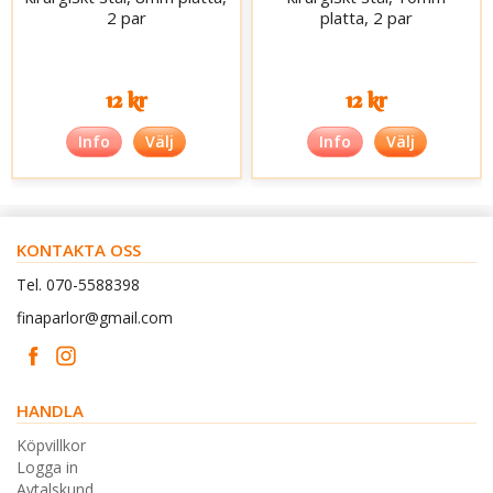
2 par
platta, 2 par
12 kr
12 kr
Info
Välj
Info
Välj
KONTAKTA OSS
Tel. 070-5588398
finaparlor@gmail.com
HANDLA
Köpvillkor
Logga in
Avtalskund