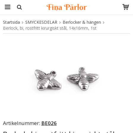
Startsida
SMYCKESDELAR
Berlocker & hängen
Produkten har blivit tillagd i varukorgen
Berlock, bi, rostfritt kirurgiskt stål, 14x16mm, 1st
Artikelnummer:
BE026