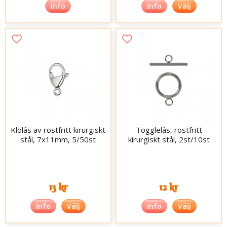
Info
Info
Välj
Klolås av rostfritt kirurgiskt
Togglelås, rostfritt
stål, 7x11mm, 5/50st
kirurgiskt stål, 2st/10st
13 kr
12 kr
Info
Välj
Info
Välj